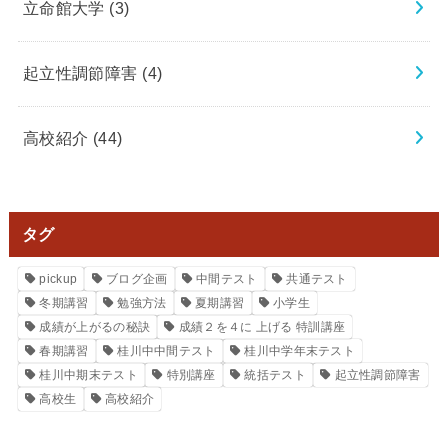
立命館大学
(3)
起立性調節障害
(4)
高校紹介
(44)
タグ
pickup
ブログ企画
中間テスト
共通テスト
冬期講習
勉強方法
夏期講習
小学生
成績が上がるの秘訣
成績２を４に 上げる 特訓講座
春期講習
桂川中中間テスト
桂川中学年末テスト
桂川中期末テスト
特別講座
統括テスト
起立性調節障害
高校生
高校紹介