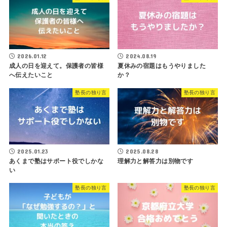
2026.01.12
2024.08.19
成人の日を迎えて。保護者の皆様
夏休みの宿題はもうやりました
へ伝えたいこと
か？
塾長の独り言
塾長の独り言
2025.01.23
2025.08.28
あくまで塾はサポート役でしかな
理解力と解答力は別物です
い
塾長の独り言
塾長の独り言