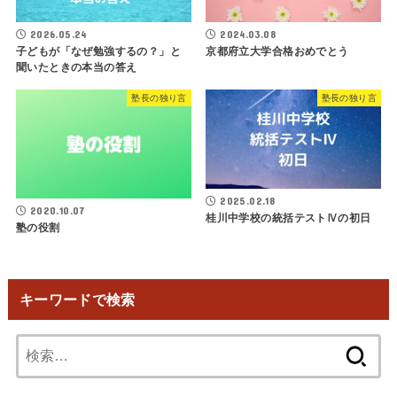
2026.05.24
2024.03.08
子どもが「なぜ勉強するの？」と
京都府立大学合格おめでとう
聞いたときの本当の答え
塾長の独り言
塾長の独り言
2025.02.18
2020.10.07
桂川中学校の統括テストⅣの初日
塾の役割
キーワードで検索
検
索: