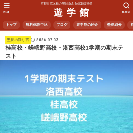
京都西京区桂の毎日通える個別指導塾
遊 学 館
MENU
SEARCH
トップ
無料体験申込
ブログ
遊学館の紹介
塾長紹介
2026.07.03
塾長の独り言
桂高校・嵯峨野高校・洛西高校1学期の期末テ
スト