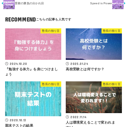
受験の勝負の分かれ目
Speed is Power
RECOMMEND
塾長の独り言
塾長の独り言
2024.10.20
2025.01.24
『勉強する体力』を身につけまし
高校受験とは何ですか？
ょう
塾長の独り言
塾長の独り言
2022.11.14
2020.10.13
人は環境変えることで変われま
期末テストの結果