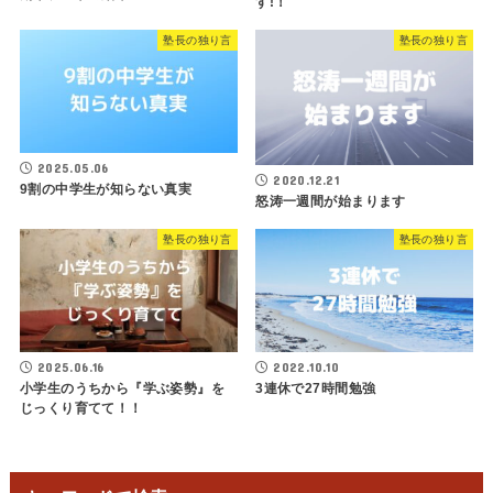
す!！
塾長の独り言
塾長の独り言
2025.05.06
2020.12.21
9割の中学生が知らない真実
怒涛一週間が始まります
塾長の独り言
塾長の独り言
2025.06.16
2022.10.10
小学生のうちから『学ぶ姿勢』を
3連休で27時間勉強
じっくり育てて！！