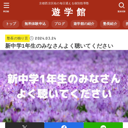
京都西京区桂の毎日通える個別指導塾
遊 学 館
MENU
SEARCH
トップ
無料体験申込
ブログ
遊学館の紹介
塾長紹介
2024.03.24
塾長の独り言
新中学1年生のみなさんよく聴いてください