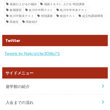
成績が上がるの秘訣
成績２を４に 上げる 特訓講座
春期講習
桂川中中間テスト
桂川中学年末テスト
桂川中期末テスト
特別講座
統括テスト
起立性調節障害
高校生
高校紹介
Twitter
Tweets by NgkcjzUIw3OMu7S
サイドメニュー
遊学館の紹介
入会までの流れ