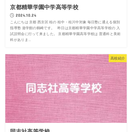
京都精華学園中学高等学校
2024.10.24
こんにちは 京都 西京区 桂の 桂中・桂川中対象 毎日塾に通える個別
指導塾 遊学館の鶴崎です。 昨日は京都精華学園中学高等学校の 入
試説明会に行って来ました。 京都精華学園高等学校は 普通科と美術
科がありま...
高校紹介
同志社高等学校