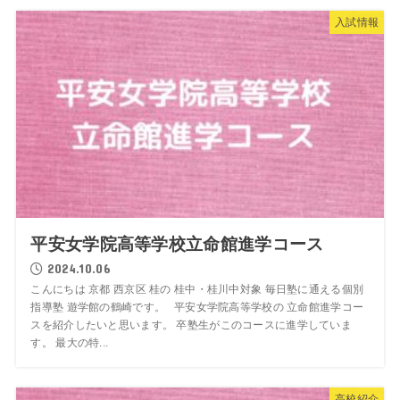
入試情報
平安女学院高等学校立命館進学コース
2024.10.06
こんにちは 京都 西京区 桂の 桂中・桂川中対象 毎日塾に通える個別
指導塾 遊学館の鶴崎です。 平安女学院高等学校の 立命館進学コー
スを紹介したいと思います。 卒塾生がこのコースに進学していま
す。 最大の特...
高校紹介