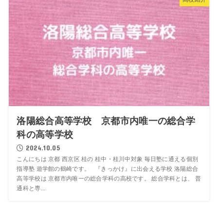
洛陽総合高等学校 京都市内唯一の総合学
科の高等学校
2024.10.05
こんにちは 京都 西京区 桂の 桂中・桂川中対象 毎日塾に通える個別
指導塾 遊学館の鶴崎です。 『きっかけ』に出会える学校 洛陽総合
高等学校は 京都市内唯一の総合学科の高校です。 総合学科とは、 普
通科と専...