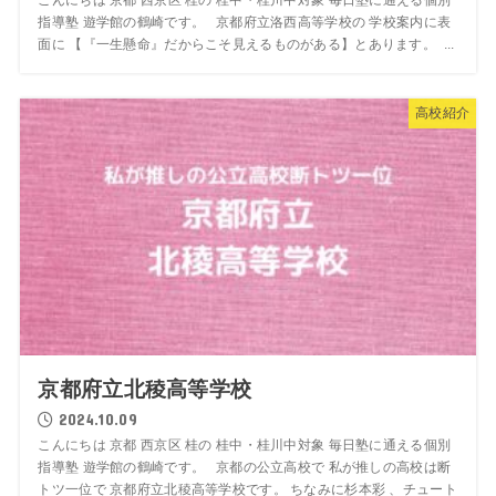
指導塾 遊学館の鶴崎です。 京都府立洛西高等学校の 学校案内に表
面に 【『一生懸命』だからこそ見えるものがある】とあります。 ...
高校紹介
京都府立北稜高等学校
2024.10.09
こんにちは 京都 西京区 桂の 桂中・桂川中対象 毎日塾に通える個別
指導塾 遊学館の鶴崎です。 京都の公立高校で 私が推しの高校は断
トツ一位で 京都府立北稜高等学校です。 ちなみに杉本彩 、チュート