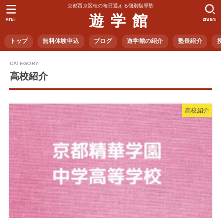
京都西京区桂の毎日通える個別指導塾
遊 学 館
MENU
SEARCH
トップ
無料体験申込
ブログ
遊学館の紹介
塾長紹介
高校紹介
高校紹介