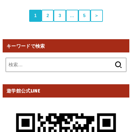
1
2
3
…
5
＞
キーワードで検索
検
索:
遊学館公式LINE