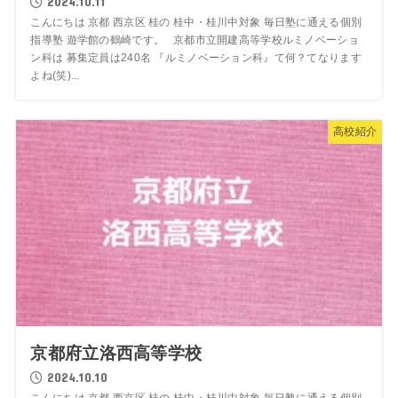
2024.10.11
こんにちは 京都 西京区 桂の 桂中・桂川中対象 毎日塾に通える個別
指導塾 遊学館の鶴崎です。 京都市立開建高等学校ルミノベーショ
ン科は 募集定員は240名 『ルミノベーション科』て何？てなります
よね(笑)...
高校紹介
京都府立洛西高等学校
2024.10.10
こんにちは 京都 西京区 桂の 桂中・桂川中対象 毎日塾に通える個別