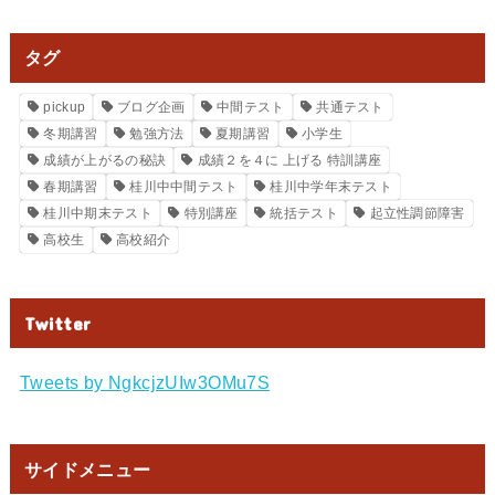
タグ
pickup
ブログ企画
中間テスト
共通テスト
冬期講習
勉強方法
夏期講習
小学生
成績が上がるの秘訣
成績２を４に 上げる 特訓講座
春期講習
桂川中中間テスト
桂川中学年末テスト
桂川中期末テスト
特別講座
統括テスト
起立性調節障害
高校生
高校紹介
Twitter
Tweets by NgkcjzUIw3OMu7S
サイドメニュー