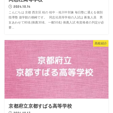
2024.10.14
こんにちは 京都 西京区 桂の 桂中・桂川中対象 毎日塾に通える個別
指導塾 遊学館の鶴崎です。 同志社高等学校の入試は 募集人員 男
女あわせて80名(推薦30名、一般50名) 推薦入試 有資格者の判定が必
要...
高校紹介
京都府立京都すばる高等学校
2024.10.13