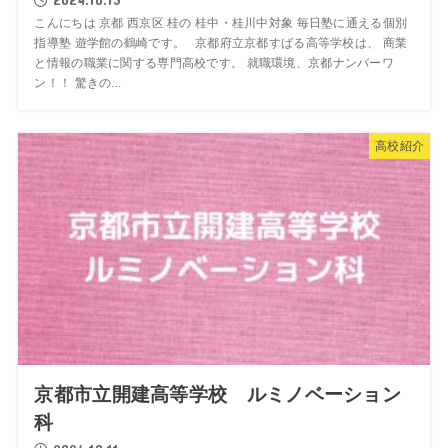
こんにちは 京都 西京区 桂の 桂中・桂川中対象 毎日塾に通える個別
指導塾 遊学館の鶴崎です。 京都府立京都すばる高等学校は、 商業
と情報の職業に関する専門高校です。 就職環境、京都ナンバーワ
ン！！ 驚きの...
高校紹介
京都市立開建高等学校 ルミノベーション
科