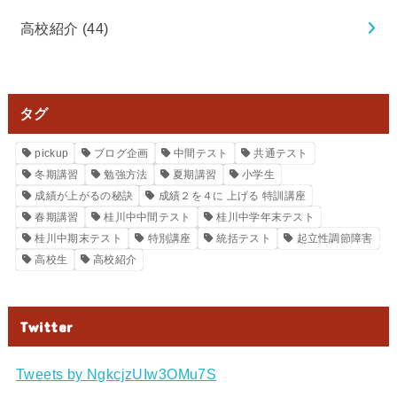
高校紹介
(44)
タグ
pickup
ブログ企画
中間テスト
共通テスト
冬期講習
勉強方法
夏期講習
小学生
成績が上がるの秘訣
成績２を４に 上げる 特訓講座
春期講習
桂川中中間テスト
桂川中学年末テスト
桂川中期末テスト
特別講座
統括テスト
起立性調節障害
高校生
高校紹介
Twitter
Tweets by NgkcjzUIw3OMu7S