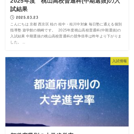
2025年度 桃山高校普通科(中期選抜)の入
試結果
2025.03.23
こんにちは 京都 西京区 桂の 桂中・桂川中対象 毎日塾に通える個別
指導塾 遊学館の鶴崎です。 2025年度桃山高校普通科(中期選抜)の
入試結果 中期選抜の桃山高校普通科の競争倍率は昨年より下がりま
した。 ...
入試情報