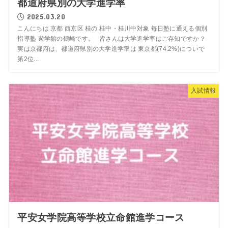
都道府県別の大学進学率
2025.03.20
こんにちは 京都 西京区 桂の 桂中・桂川中対象 毎日塾に通える個別
指導塾 遊学館の鶴崎です。 皆さんは大学進学率はご存知ですか？
実は京都府は、都道府県別の大学進学率は 東京都(74.2%)についで
第2位...
入試情報
平安女学院高等学校立命館進学コース