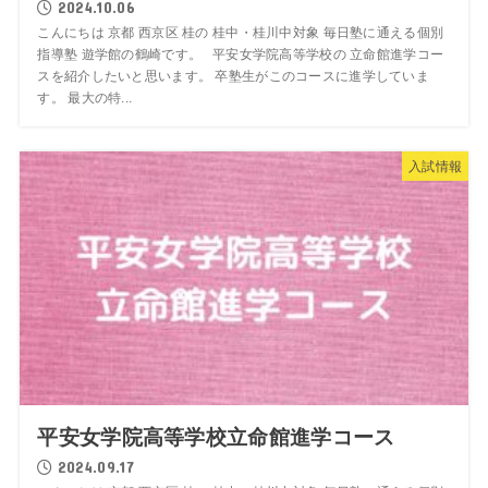
2024.10.06
こんにちは 京都 西京区 桂の 桂中・桂川中対象 毎日塾に通える個別
指導塾 遊学館の鶴崎です。 平安女学院高等学校の 立命館進学コー
スを紹介したいと思います。 卒塾生がこのコースに進学していま
す。 最大の特...
入試情報
平安女学院高等学校立命館進学コース
2024.09.17