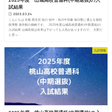
2025年度 山城高校普通科(中期選抜)の入
試結果
2025.03.24
こんにちは 京都 西京区 桂の 桂中・桂川中対象 毎日塾に通える個別
指導塾 遊学館の鶴崎です。 2025年度山城高校普通科(中期選抜)の
入試結果 山城高校は倍率は下がっても人気がありますので、 大変だ
と思っ...
入試情報