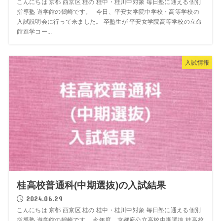
こんにちは 京都 西京区 桂の 桂中・桂川中対象 毎日塾に通える個別
指導塾 遊学館の鶴崎です。 今日、平安女学院中学校・高等学校の
入試説明会に行って来ました。 卒塾生が 平安女学院高等学校の立命
館進学コー...
入試情報
桂高校普通科(中期選抜)の入試結果
2024.06.29
こんにちは 京都 西京区 桂の 桂中・桂川中対象 毎日塾に通える個別
指導塾 遊学館の鶴崎です。 今年度 京都府公立高校中期選抜 桂高校