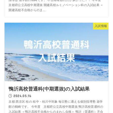
指導塾 遊学館の鶴崎です。 不合格者数の方が多かった！！ 今年度
京都府公立高校中期選抜 開建高校ルミノベーション科の入試結果 ＜
開建高校不合格からのま...
入試情報
鴨沂高校普通科(中期選抜)の入試結果
2024.05.16
京都 西京区 桂の 桂中・桂川中対象 毎日塾に通える個別指導塾 遊学
館の鶴崎です。 今年度 京都府公立高校中期選抜 鴨沂高校普通科の
入試結果 ＜鴨沂高校不合格からのまわし合格＞ 鴨沂（普通科）不合