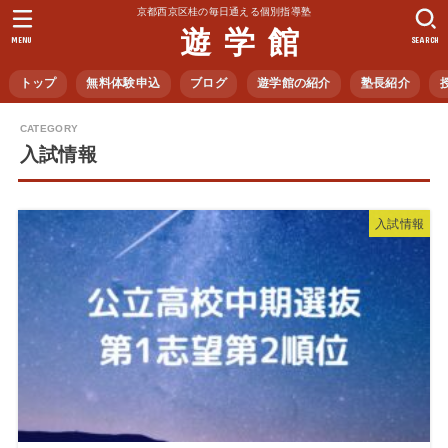
京都西京区桂の毎日通える個別指導塾
遊 学 館
MENU
SEARCH
トップ
無料体験申込
ブログ
遊学館の紹介
塾長紹介
入試情報
入試情報