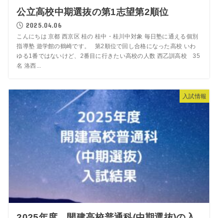
公立高校中期選抜の第1志望第2順位
2025.04.06
こんにちは 京都 西京区 桂の 桂中・桂川中対象 毎日塾に通える個別
指導塾 遊学館の鶴崎です。 第2順位で回し合格になった高校 いわ
ゆる1番ではないけど、2番目に行きたい高校の人数 西乙訓高校 35
名 洛西...
入試情報
2025年度 開建高校普通科(中期選抜)の入