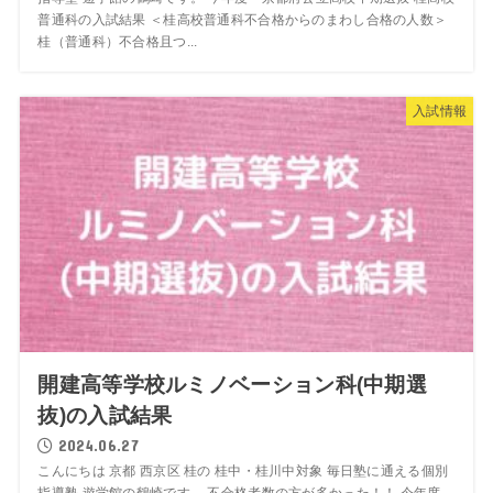
普通科の入試結果 ＜桂高校普通科不合格からのまわし合格の人数＞
桂（普通科）不合格且つ...
入試情報
開建高等学校ルミノベーション科(中期選
抜)の入試結果
2024.06.27
こんにちは 京都 西京区 桂の 桂中・桂川中対象 毎日塾に通える個別