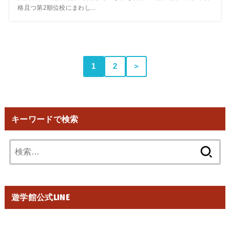
格且つ第2順位校にまわし...
1
2
＞
キーワードで検索
検
索:
遊学館公式LINE