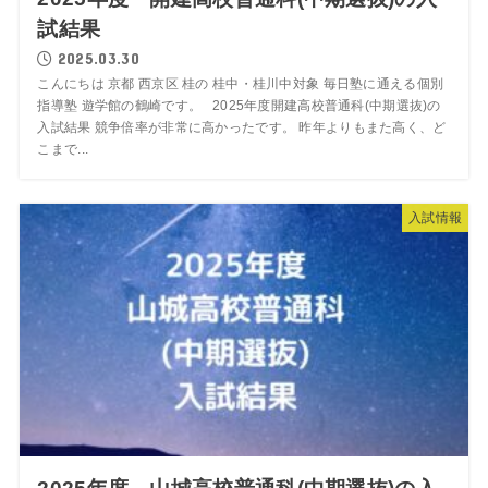
試結果
2025.03.30
こんにちは 京都 西京区 桂の 桂中・桂川中対象 毎日塾に通える個別
指導塾 遊学館の鶴崎です。 2025年度開建高校普通科(中期選抜)の
入試結果 競争倍率が非常に高かったです。 昨年よりもまた高く、ど
こまで...
入試情報