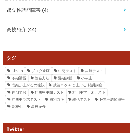
起立性調節障害
(4)
高校紹介
(44)
タグ
pickup
ブログ企画
中間テスト
共通テスト
冬期講習
勉強方法
夏期講習
小学生
成績が上がるの秘訣
成績２を４に 上げる 特訓講座
春期講習
桂川中中間テスト
桂川中学年末テスト
桂川中期末テスト
特別講座
統括テスト
起立性調節障害
高校生
高校紹介
Twitter