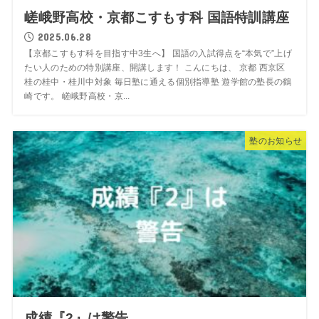
嵯峨野高校・京都こすもす科 国語特訓講座
2025.06.28
【京都こすもす科を目指す中3生へ】 国語の入試得点を“本気で”上げ
たい人のための特別講座、開講します！ こんにちは、 京都 西京区
桂の桂中・桂川中対象 毎日塾に通える個別指導塾 遊学館の塾長の鶴
崎です。 嵯峨野高校・京...
塾のお知らせ
成績『2』は警告