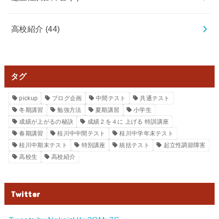
高校紹介
(44)
タグ
pickup
ブログ企画
中間テスト
共通テスト
冬期講習
勉強方法
夏期講習
小学生
成績が上がるの秘訣
成績２を４に 上げる 特訓講座
春期講習
桂川中中間テスト
桂川中学年末テスト
桂川中期末テスト
特別講座
統括テスト
起立性調節障害
高校生
高校紹介
Twitter