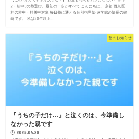
2・新中3の塾選び、最初の一歩がすべて こんにちは、 京都 西京区
桂の桂中・桂川中対象 毎日塾に通える個別指導塾 遊学館の塾長の鶴
崎です。 私は20年以上...
塾のお知らせ
『うちの子だけ…』と泣くのは、今準備し
なかった親です
2025.04.28