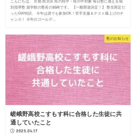
こんにちは、 京都 西京区 桂の桂中・桂川中対象 毎日塾に通える個
別指導塾 遊学館の塾長の鶴崎です。 【一般開放決定！】 塾生限定だ
ったGW特訓、 今年は誰でも参加OK！苦手克服＆テスト爆上げのチ
ャンス！ 今年のゴールデ...
塾のお知らせ
嵯峨野高校こすもす科に合格した生徒に共
通していたこと
2025.04.17