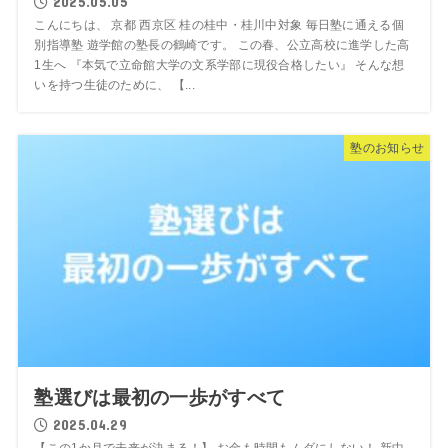
2025.05.05
こんにちは、 京都 西京区 桂の桂中・桂川中対象 毎日塾に通える個
別指導塾 遊学館の塾長の鶴崎です。 この春、公立高校に進学した高
1生へ 『本気で立命館大学の文系学部に現役合格したい』 そんな想
いを持つ生徒のために、 【...
塾のお知らせ
塾選びは最初の一歩がすべて
2025.04.29
【この1か月で未来が決まる！】 お金も時間もムダにしない！ 新中