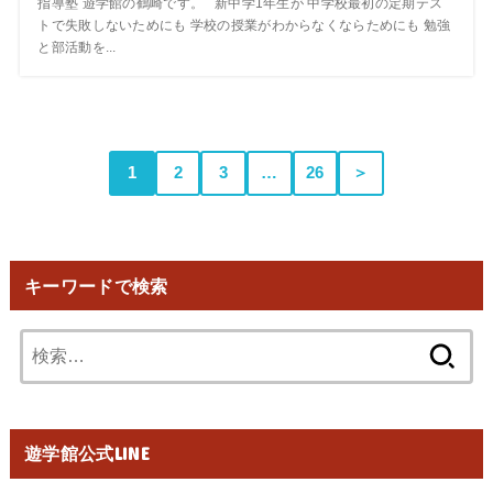
指導塾 遊学館の鶴崎です。 新中学1年生が 中学校最初の定期テス
トで失敗しないためにも 学校の授業がわからなくならためにも 勉強
と部活動を...
1
2
3
…
26
＞
キーワードで検索
検
索:
遊学館公式LINE