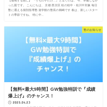
【後悔する前に】 『うちの子だけ…』と泣くのは、 今、準備しなか
った親です。 こんにちは、 京都 西京区 桂の桂中・桂川中対象 毎日
塾に通える個別指導塾 遊学館の塾長の鶴崎です 春は、新しいスター
トの季節ですね。 特に中...
塾のお知らせ
【無料×最大9時間】GW勉強特訓で『成績
爆上げ』のチャンス！
2025.04.23