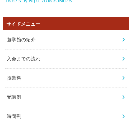
Tweets by NgkcjzUIw3OMu7S
サイドメニュー
遊学館の紹介
入会までの流れ
授業料
受講例
時間割