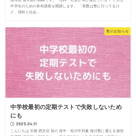
指導塾 遊学館の鶴崎です。 理科・社会が伸び悩んでいる？ そんな
中学生のための単科講座を開講します。 「英数は塾に行ってるけ
ど、理科と社会...
塾のお知らせ
中学校最初の定期テストで失敗しないため
にも
2025.04.11
こんにちは 京都 西京区 桂の 桂中・桂川中対象 毎日塾に通える個別