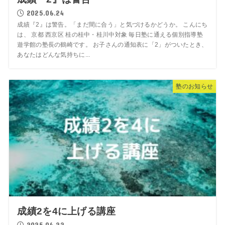
2025.06.24
成績『2』は警告。「まだ間に合う」と気づけるかどうか。 こんにち
は、 京都 西京区 桂の桂中・桂川中対象 毎日塾に通える個別指導塾
遊学館の塾長の鶴崎です。 お子さんの通知表に「2」がついたとき、
あなたはどんな気持ちに...
塾のお知らせ
成績2を4に上げる講座
2025.06.22