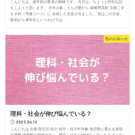
こんにちは、遊学館の塾長の鶴崎です。 今日は、ちょっと特別な話
をしようと思います。 今年の春、うちの塾から 嵯峨野高校 京都こす
もす科（専修コース）に 合格した生徒が出ました。 実はこの生徒、
最初から優等生というわけでは...
塾のお知らせ
理科・社会が伸び悩んでいる？
2025.04.12
こんにちは 京都 西京区 桂の 桂中・桂川中対象 毎日塾に通える個別