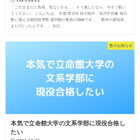
「このままだと高校、危ないかも…」そう感じたなら、今すぐ動い
てください。 こんにちは、 京都 西京区 桂の桂中・桂川中対象 毎日
塾に通える個別指導塾 遊学館の塾長の鶴崎です。 「数学の通知表、
また2だったんです…」 先日...
塾のお知らせ
本気で立命館大学の文系学部に現役合格し
たい