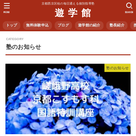
京都西京区桂の毎日通える個別指導塾
遊 学 館
MENU
SEARCH
トップ
無料体験申込
ブログ
遊学館の紹介
塾長紹介
塾のお知らせ
塾のお知らせ