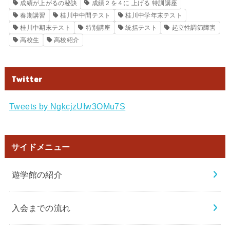
成績が上がるの秘訣
成績２を４に 上げる 特訓講座
春期講習
桂川中中間テスト
桂川中学年末テスト
桂川中期末テスト
特別講座
統括テスト
起立性調節障害
高校生
高校紹介
Twitter
Tweets by NgkcjzUIw3OMu7S
サイドメニュー
遊学館の紹介
入会までの流れ