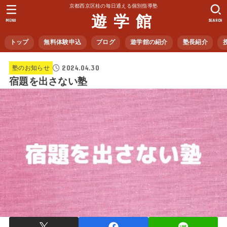
京都西京区桂の毎日通える個別指導塾
遊 学 館
MENU
SEARCH
トップ
無料体験申込
ブログ
遊学館の紹介
塾長紹介
2024.04.30
塾のお知らせ
宿題を出さない塾