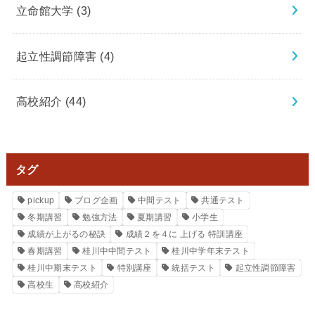
立命館大学
(3)
起立性調節障害
(4)
高校紹介
(44)
タグ
pickup
ブログ企画
中間テスト
共通テスト
冬期講習
勉強方法
夏期講習
小学生
成績が上がるの秘訣
成績２を４に 上げる 特訓講座
春期講習
桂川中中間テスト
桂川中学年末テスト
桂川中期末テスト
特別講座
統括テスト
起立性調節障害
高校生
高校紹介