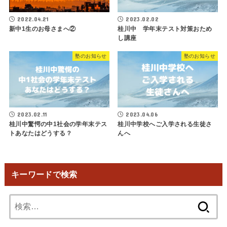
2022.04.21
2023.02.02
新中1生のお母さまへ②
桂川中 学年末テスト対策おため
し講座
塾のお知らせ
塾のお知らせ
2023.02.11
2023.04.06
桂川中驚愕の中1社会の学年末テス
桂川中学校へご入学される生徒さ
トあなたはどうする？
んへ
キーワードで検索
検
索: