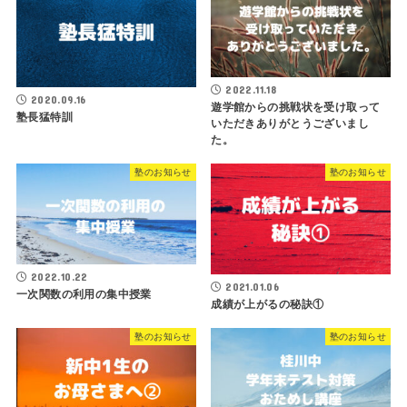
2022.11.18
2020.09.16
遊学館からの挑戦状を受け取って
塾長猛特訓
いただきありがとうございまし
た。
塾のお知らせ
塾のお知らせ
2022.10.22
2021.01.06
一次関数の利用の集中授業
成績が上がるの秘訣①
塾のお知らせ
塾のお知らせ