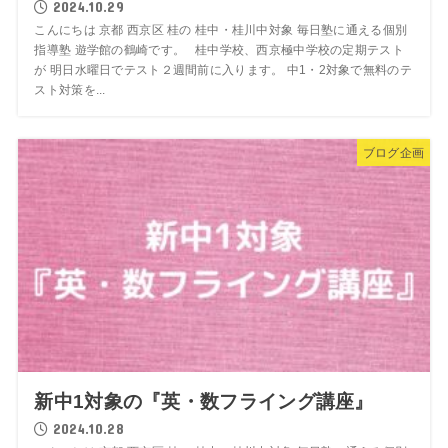
2024.10.29
こんにちは 京都 西京区 桂の 桂中・桂川中対象 毎日塾に通える個別
指導塾 遊学館の鶴崎です。 桂中学校、西京極中学校の定期テスト
が 明日水曜日でテスト２週間前に入ります。 中1・2対象で無料のテ
スト対策を...
ブログ企画
新中1対象の『英・数フライング講座』
2024.10.28