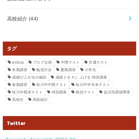
高校紹介
(44)
タグ
pickup
ブログ企画
中間テスト
共通テスト
冬期講習
勉強方法
夏期講習
小学生
成績が上がるの秘訣
成績２を４に 上げる 特訓講座
春期講習
桂川中中間テスト
桂川中学年末テスト
桂川中期末テスト
特別講座
統括テスト
起立性調節障害
高校生
高校紹介
Twitter