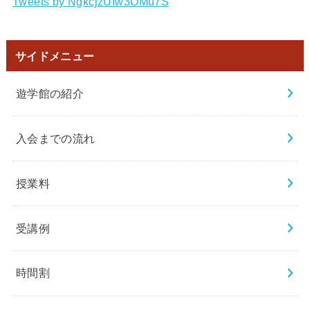
Tweets by NgkcjzUIw3OMu7S
サイドメニュー
遊学館の紹介
入会までの流れ
授業料
受講例
時間割