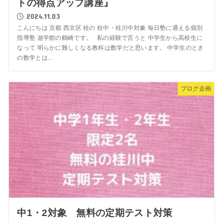
トの得点アップ講座』
2024.11.03
こんにちは 京都 西京区 桂の 桂中・桂川中対象 毎日塾に通える個別
指導塾 遊学館の鶴崎です。 私の経験で言うと 中学生から高校生に
なって 明らかに難しくなる教科は数学だと思います。 中学生のとき
の数学とは...
ブログ企画
中1・2対象 無料の定期テスト対策