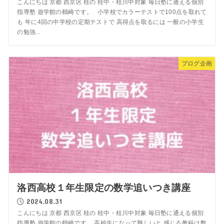
こんにちは 京都 西京区 桂の 桂中・桂川中対象 毎日塾に通える個別
指導塾 遊学館の鶴崎です。 小学校でカラーテストで100点を取れて
も 年に4回の中学校の定期テストで 高得点を取るには 一般の小学生
の勉強...
ブログ企画
洛西高校１年生限定の数学追いつき講座
2024.08.31
こんにちは 京都 西京区 桂の 桂中・桂川中対象 毎日塾に通える個別
指導塾 遊学館の鶴崎です。 高校生になって難しいと 感じる教科は数