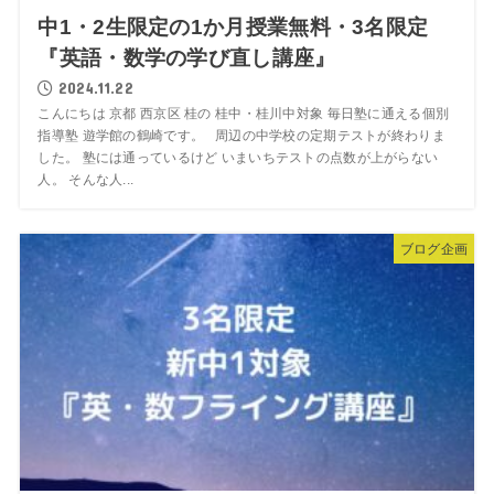
中1・2生限定の1か月授業無料・3名限定
『英語・数学の学び直し講座』
2024.11.22
こんにちは 京都 西京区 桂の 桂中・桂川中対象 毎日塾に通える個別
指導塾 遊学館の鶴崎です。 周辺の中学校の定期テストが終わりま
した。 塾には通っているけど いまいちテストの点数が上がらない
人。 そんな人...
ブログ企画