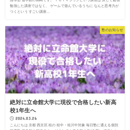
指導塾 遊学館の鶴崎です。 ＴＯＹマジックという講座は 決して勉強
勉強した講座ではなく、 ゲームで遊んでいるうちに なんと思考力が
つくという すごい講座...
塾のお知らせ
絶対に立命館大学に現役で合格したい新高
校1年生へ
2024.03.26
こんにちは 京都 西京区 桂の 桂中・桂川中対象 毎日塾に通える個別