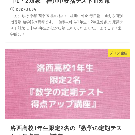
中1・2対象 桂川中統括テストⅢ対策
2024.11.04
こんにちは 京都 西京区 桂の 桂中・桂川中対象 毎日塾に通える個別
指導塾 遊学館の鶴崎です。 無料の中学1年生・2年生対象の 定期テ
スト対策に 中学2年生が朝から塾に来てくれました。 ようこそ！遊
学館に！...
ブログ企画
洛西高校1年生限定2名の『数学の定期テス