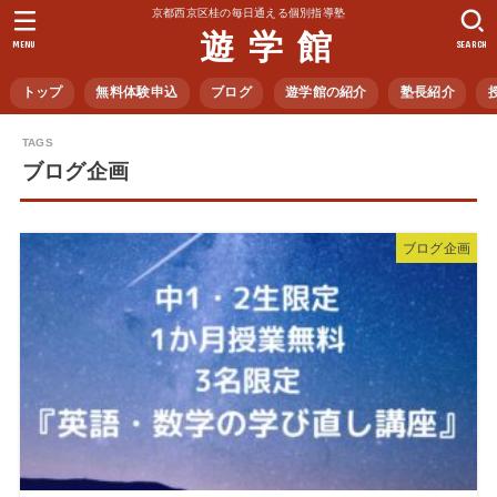
京都西京区桂の毎日通える個別指導塾
遊 学 館
MENU
SEARCH
トップ
無料体験申込
ブログ
遊学館の紹介
塾長紹介
ブログ企画
ブログ企画