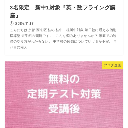
3名限定 新中1対象『英・数フライング講
座』
2024.11.17
こんにちは 京都 西京区 桂の 桂中・桂川中対象 毎日塾に通える個別
指導塾 遊学館の鶴崎です。 こんな悩みありませんか？ 家庭での勉
強のやり方がわからない。 中学校の勉強についていけるか不安。 早
い目に備え...
ブログ企画