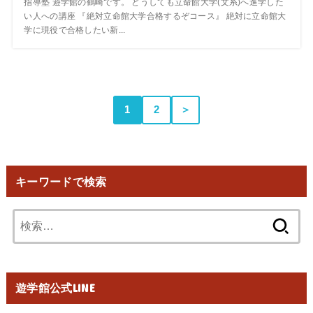
指導塾 遊学館の鶴崎です。 どうしても立命館大学(文系)へ進学した
い人への講座 『絶対立命館大学合格するぞコース』 絶対に立命館大
学に現役で合格したい新...
1
2
＞
キーワードで検索
検
索:
遊学館公式LINE