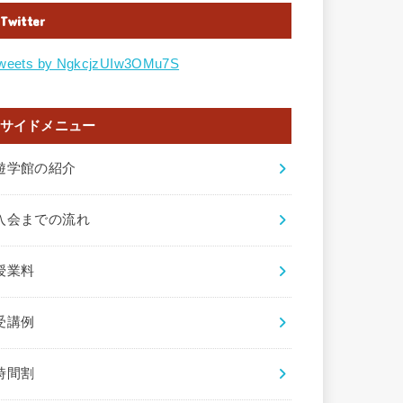
Twitter
weets by NgkcjzUIw3OMu7S
サイドメニュー
遊学館の紹介
入会までの流れ
授業料
受講例
時間割