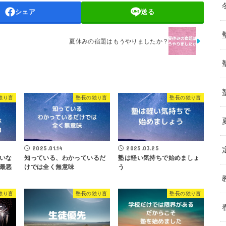
シェア
送る
！
夏休みの宿題はもうやりましたか？
独り言
塾長の独り言
塾長の独り言
2025.01.14
2025.03.25
いな
知っている、わかっているだ
塾は軽い気持ちで始めましょ
最悪
けでは全く無意味
う
独り言
塾長の独り言
塾長の独り言