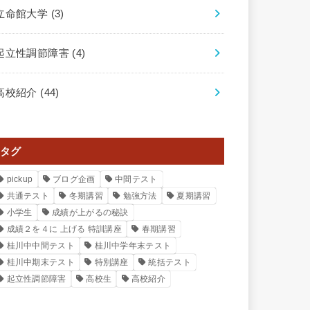
立命館大学
(3)
起立性調節障害
(4)
高校紹介
(44)
タグ
pickup
ブログ企画
中間テスト
共通テスト
冬期講習
勉強方法
夏期講習
小学生
成績が上がるの秘訣
成績２を４に 上げる 特訓講座
春期講習
桂川中中間テスト
桂川中学年末テスト
桂川中期末テスト
特別講座
統括テスト
起立性調節障害
高校生
高校紹介