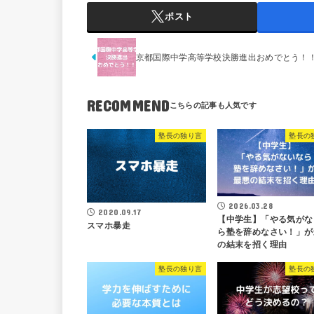
ポスト
京都国際中学高等学校決勝進出おめでとう！
RECOMMEND
塾長の独り言
塾長の
2026.03.28
2020.09.17
【中学生】「やる気がな
スマホ暴走
ら塾を辞めなさい！」が
の結末を招く理由
塾長の独り言
塾長の