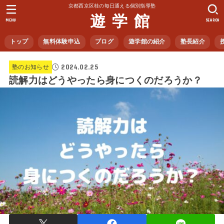
京都西京区桂の毎日通える個別指導塾
遊 学 館
MENU
SEARCH
トップ
無料体験申込
ブログ
遊学館の紹介
塾長紹介
2024.02.25
塾のお知らせ
読解力はどうやったら身につくのだろうか？