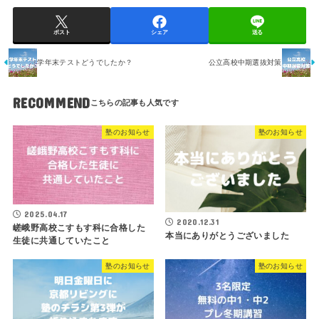
ポスト
シェア
送る
学年末テストどうでしたか？
公立高校中期選抜対策
RECOMMEND
塾のお知らせ
塾のお知らせ
2025.04.17
2020.12.31
嵯峨野高校こすもす科に合格した
本当にありがとうございました
生徒に共通していたこと
塾のお知らせ
塾のお知らせ