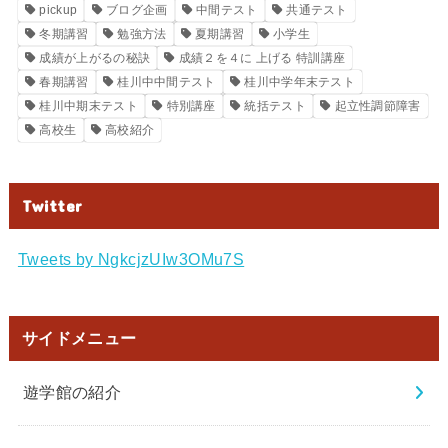
pickup
ブログ企画
中間テスト
共通テスト
冬期講習
勉強方法
夏期講習
小学生
成績が上がるの秘訣
成績２を４に 上げる 特訓講座
春期講習
桂川中中間テスト
桂川中学年末テスト
桂川中期末テスト
特別講座
統括テスト
起立性調節障害
高校生
高校紹介
Twitter
Tweets by NgkcjzUIw3OMu7S
サイドメニュー
遊学館の紹介