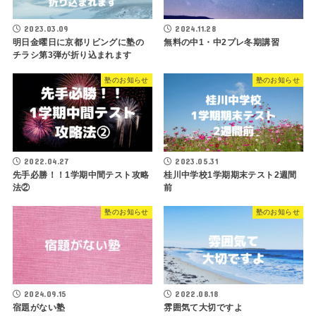
2023.03.09
2024.11.28
明日金曜日に京都リビングに塾の
無料の中1・中2プレ冬期講習
チラシ第3弾が折り込まれます
塾のお知らせ
塾のお知らせ
2022.04.27
2023.05.31
先手必勝！！1学期中間テスト攻略
桂川中学校1学期期末テスト2週間
法②
前
塾のお知らせ
塾のお知らせ
2024.09.15
2022.08.18
宿題がない塾
雰囲気て大切ですよ