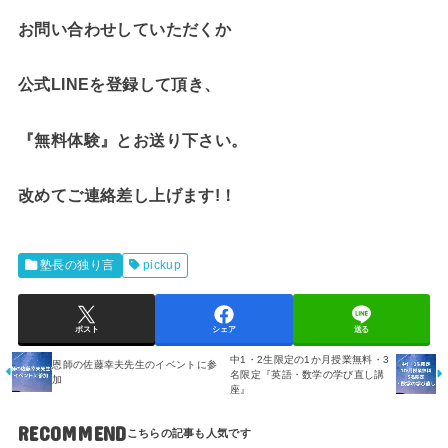
お問い合わせしていただくか
公式LINEを登録して頂き、
『無料体験』とお送り下さい。
改めてご連絡差し上げます!！
塾長の独り言
pickup
ポスト
シェア
送る
中1・2生限定の1か月授業無料・3
恩師の佐藤幸夫先生のイベントに参
名限定『英語・数学の学び直し講
加
座』
RECOMMEND