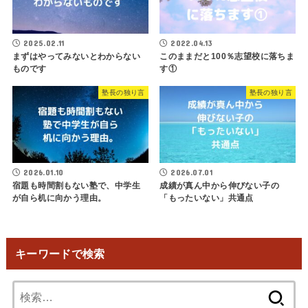
2025.02.11
2022.04.13
まずはやってみないとわからない
このままだと100％志望校に落ちま
ものです
す①
塾長の独り言
塾長の独り言
2026.01.10
2026.07.01
宿題も時間割もない塾で、中学生
成績が真ん中から伸びない子の
が自ら机に向かう理由。
「もったいない」共通点
キーワードで検索
検