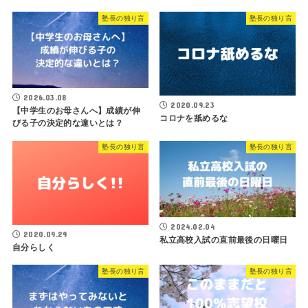
塾長の独り言
塾長の独り言
2026.03.08
2020.09.23
【中学生のお母さんへ】成績が伸
コロナを舐めるな
びる子の決定的な違いとは？
塾長の独り言
塾長の独り言
2024.02.04
2020.09.29
私立高校入試の直前最後の日曜日
自分らしく
塾長の独り言
塾長の独り言