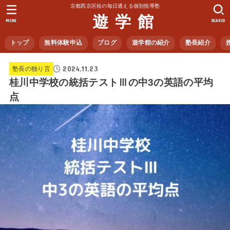
京都西京区桂の毎日通える個別指導塾
遊 学 館
MENU
SEARCH
トップ
無料体験申込
ブログ
遊学館の紹介
塾長紹介
2024.11.23
塾長の独り言
桂川中学校の統括テストⅢの中3の英語の平均
点