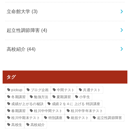
立命館大学
(3)
起立性調節障害
(4)
高校紹介
(44)
タグ
pickup
ブログ企画
中間テスト
共通テスト
冬期講習
勉強方法
夏期講習
小学生
成績が上がるの秘訣
成績２を４に 上げる 特訓講座
春期講習
桂川中中間テスト
桂川中学年末テスト
桂川中期末テスト
特別講座
統括テスト
起立性調節障害
高校生
高校紹介