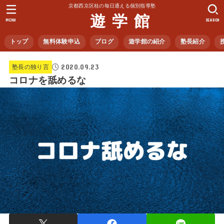
京都西京区桂の毎日通える個別指導塾
遊 学 館
MENU
SEARCH
トップ
無料体験申込
ブログ
遊学館の紹介
塾長紹介
2020.09.23
塾長の独り言
コロナを舐めるな