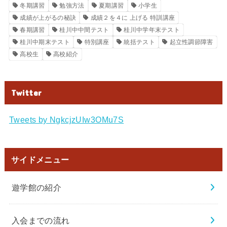
冬期講習
勉強方法
夏期講習
小学生
成績が上がるの秘訣
成績２を４に 上げる 特訓講座
春期講習
桂川中中間テスト
桂川中学年末テスト
桂川中期末テスト
特別講座
統括テスト
起立性調節障害
高校生
高校紹介
Twitter
Tweets by NgkcjzUIw3OMu7S
サイドメニュー
遊学館の紹介
入会までの流れ