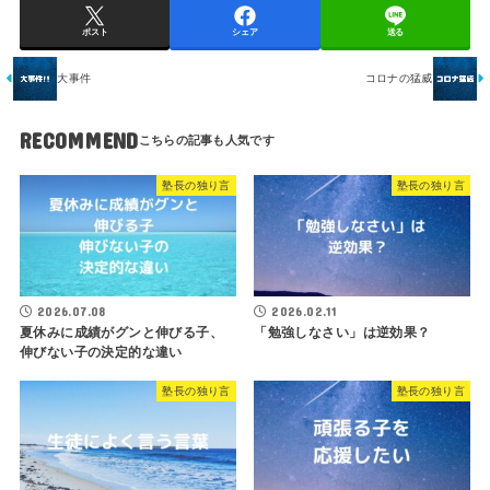
ポスト
シェア
送る
大事件
コロナの猛威
RECOMMEND
塾長の独り言
塾長の独り言
2026.07.08
2026.02.11
夏休みに成績がグンと伸びる子、
「勉強しなさい」は逆効果？
伸びない子の決定的な違い
塾長の独り言
塾長の独り言