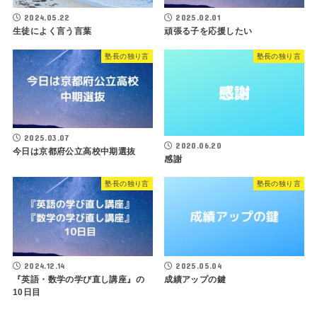
2024.05.22
2025.02.01
生徒によく言う言葉
頑張る子を応援したい
塾長の独り言
塾長の独り言
2025.03.07
2020.06.20
今日は京都府公立高校中期選抜
感謝
塾長の独り言
塾長の独り言
2024.12.14
2025.05.04
『英語・数学の学び直し講座』の
成績アップの鍵
10日目