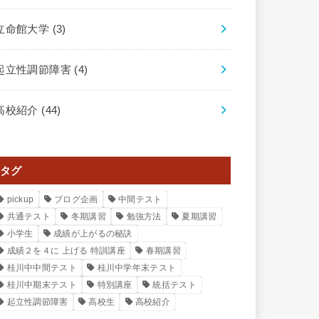
立命館大学
(3)
起立性調節障害
(4)
高校紹介
(44)
タグ
pickup
ブログ企画
中間テスト
共通テスト
冬期講習
勉強方法
夏期講習
小学生
成績が上がるの秘訣
成績２を４に 上げる 特訓講座
春期講習
桂川中中間テスト
桂川中学年末テスト
桂川中期末テスト
特別講座
統括テスト
起立性調節障害
高校生
高校紹介