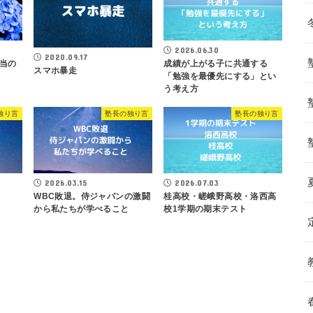
2026.06.30
2020.09.17
当の
成績が上がる子に共通する
スマホ暴走
「勉強を最優先にする」とい
う考え方
独り言
塾長の独り言
塾長の独り言
2026.03.15
2026.07.03
WBC敗退。侍ジャパンの激闘
桂高校・嵯峨野高校・洛西高
から私たちが学べること
校1学期の期末テスト