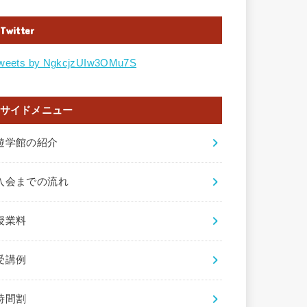
Twitter
weets by NgkcjzUIw3OMu7S
サイドメニュー
遊学館の紹介
入会までの流れ
授業料
受講例
時間割