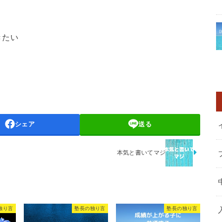
きたい
シェア
送る
本気と書いてマジ
独り言
塾長の独り言
塾長の独り言