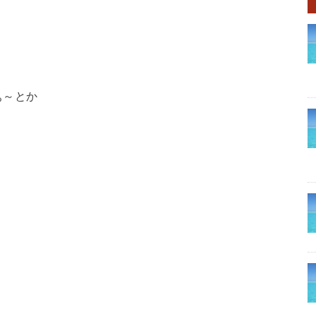
ぁ～とか
・
。