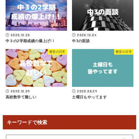
2020.12.20
2020.12.04
中３の2学期成績の爆上げ!！
中3の面談
教室の日常
教室の日常
2020.12.09
2020.08.29
高校数学て難しい
土曜日もやってます
キーワードで検索
検