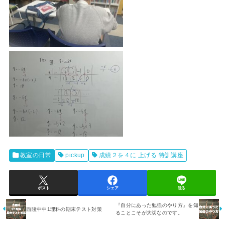
教室の日常
pickup
成績２を４に 上げる 特訓講座
ポスト
シェア
送る
『自分にあった勉強のやり方』を知
西陵中中1理科の期末テスト対策
ることこそが大切なのです。