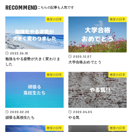
RECOMMEND
教室の日常
教室の日常
2022.06.18
2020.12.07
勉強をやる姿勢が大きく変わりま
大学合格おめでとう
した
教室の日常
教室の日常
2020.02.28
2020.06.05
頑張る高校生たち
やる気
教室の日常
教室の日常