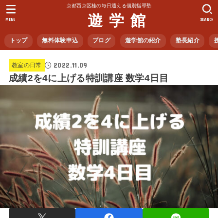
京都西京区桂の毎日通える個別指導塾
遊 学 館
MENU
SEARCH
トップ
無料体験申込
ブログ
遊学館の紹介
塾長紹介
2022.11.09
教室の日常
成績2を4に上げる特訓講座 数学4日目