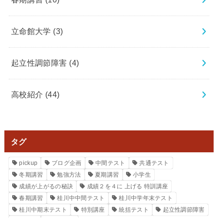
立命館大学
(3)
起立性調節障害
(4)
高校紹介
(44)
タグ
pickup
ブログ企画
中間テスト
共通テスト
冬期講習
勉強方法
夏期講習
小学生
成績が上がるの秘訣
成績２を４に 上げる 特訓講座
春期講習
桂川中中間テスト
桂川中学年末テスト
桂川中期末テスト
特別講座
統括テスト
起立性調節障害