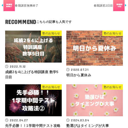
春期講習無事終了
春期講習2日目
RECOMMEND
塾のお知らせ
塾のお知らせ
2022.11.12
2020.07.31
成績2を4に上げる特訓講座 数学5
明日から夏休み
日目
塾のお知らせ
塾のお知らせ
2022.04.27
2024.03.04
先手必勝！！1学期中間テスト攻略
塾選びはタイミングが大事