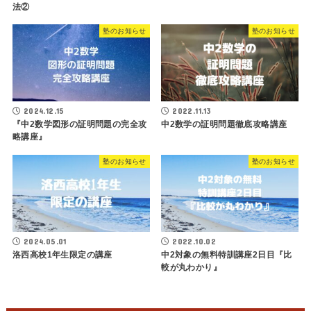
法②
塾のお知らせ
塾のお知らせ
2024.12.15
2022.11.13
『中2数学図形の証明問題の完全攻
中2数学の証明問題徹底攻略講座
略講座』
塾のお知らせ
塾のお知らせ
2024.05.01
2022.10.02
洛西高校1年生限定の講座
中2対象の無料特訓講座2日目『比
較が丸わかり』