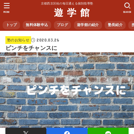
京都西京区桂の毎日通える個別指導塾
遊 学 館
MENU
SEARCH
トップ
無料体験申込
ブログ
遊学館の紹介
塾長紹介
2020.03.26
塾のお知らせ
ピンチをチャンスに