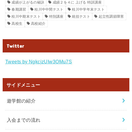
成績が上がるの秘訣
成績２を４に 上げる 特訓講座
春期講習
桂川中中間テスト
桂川中学年末テスト
桂川中期末テスト
特別講座
統括テスト
起立性調節障害
高校生
高校紹介
Twitter
Tweets by NgkcjzUIw3OMu7S
サイドメニュー
遊学館の紹介
入会までの流れ