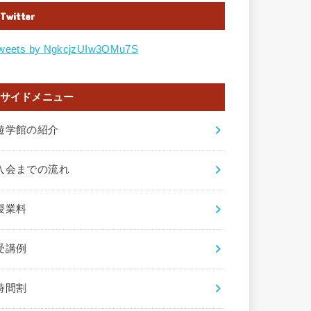
Twitter
weets by NgkcjzUIw3OMu7S
サイドメニュー
遊学館の紹介
入会までの流れ
授業料
受講例
時間割