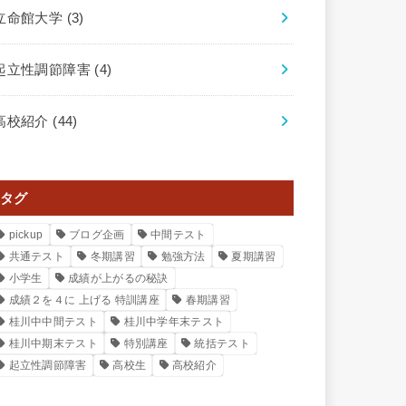
立命館大学
(3)
起立性調節障害
(4)
高校紹介
(44)
タグ
pickup
ブログ企画
中間テスト
共通テスト
冬期講習
勉強方法
夏期講習
小学生
成績が上がるの秘訣
成績２を４に 上げる 特訓講座
春期講習
桂川中中間テスト
桂川中学年末テスト
桂川中期末テスト
特別講座
統括テスト
起立性調節障害
高校生
高校紹介