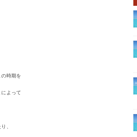
この時期を
とによって
たり、