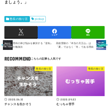
ましょう。」
塾長の独り言
pickup
ポスト
シェア
送る
理科の伸び悩みを解決する『逆転』
高校受験の『本当の天王山』は
の勉強法
「夏」ではなく「冬」である理由
RECOMMEND
塾長の独り言
塾長の独り言
2020.06.12
2020.09.03
チャンスを生かそう
むっちゃ苦手