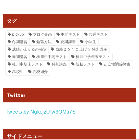
タグ
pickup
ブログ企画
中間テスト
共通テスト
冬期講習
勉強方法
夏期講習
小学生
成績が上がるの秘訣
成績２を４に 上げる 特訓講座
春期講習
桂川中中間テスト
桂川中学年末テスト
桂川中期末テスト
特別講座
統括テスト
起立性調節障害
高校生
高校紹介
Twitter
Tweets by NgkcjzUIw3OMu7S
サイドメニュー