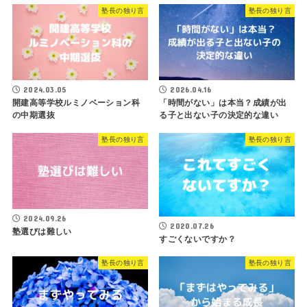
塾長の独り言
塾長の独り言
2024.03.05
2026.04.16
開建高等学校ルミノベーション科
「時間がない」は本当？成績が出
の中期選抜
る子と出ない子の決定的な違い
塾長の独り言
塾長の独り言
2024.09.26
2020.07.26
塾選びは難しい
すごくないですか？
塾長の独り言
塾長の独り言