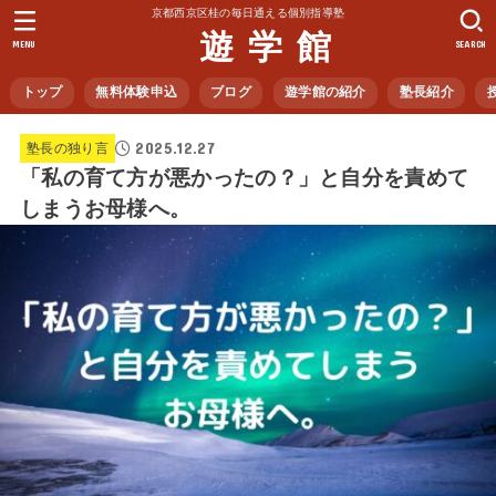
京都西京区桂の毎日通える個別指導塾
遊 学 館
MENU
SEARCH
トップ
無料体験申込
ブログ
遊学館の紹介
塾長紹介
2025.12.27
塾長の独り言
「私の育て方が悪かったの？」と自分を責めて
しまうお母様へ。