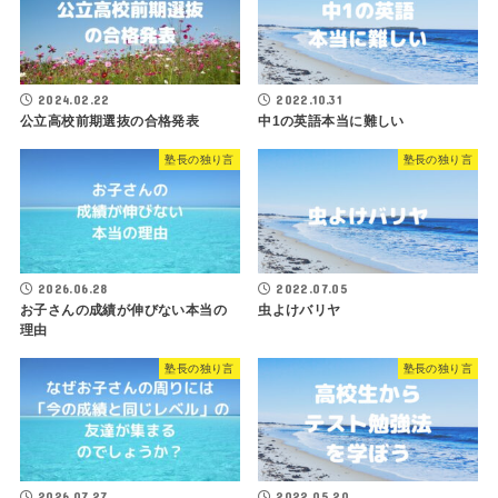
2024.02.22
2022.10.31
公立高校前期選抜の合格発表
中1の英語本当に難しい
塾長の独り言
塾長の独り言
2026.06.28
2022.07.05
お子さんの成績が伸びない本当の
虫よけバリヤ
理由
塾長の独り言
塾長の独り言
2026.07.27
2022.05.20