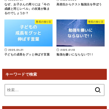
なぜ、お子さんの周りには「今の
高校生からテスト勉強法を学ぼう
成績と同じレベル」の友達が集ま
るのでしょうか？
塾長の独り言
塾長の独り言
2025.04.21
2025.01.10
子どもの成長をグッと伸ばす言葉
勉強を嫌いにならないで!！
キーワードで検索
検
索: