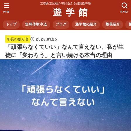
京都西京区桂の毎日通える個別指導塾
遊 学 館
MENU
SEARCH
トップ
無料体験申込
ブログ
遊学館の紹介
塾長紹介
2026.01.25
塾長の独り言
「頑張らなくていい」なんて言えない。私が生
徒に「変わろう」と言い続ける本当の理由