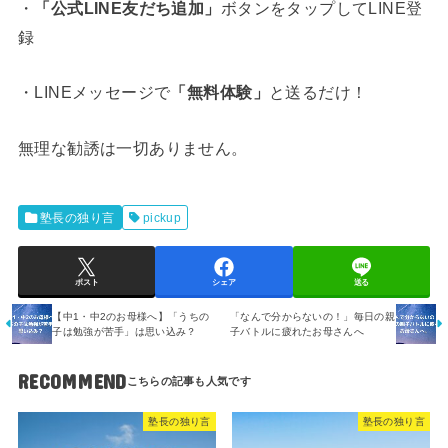
・
「公式LINE友だち追加」
ボタンをタップしてLINE登
録
・LINEメッセージで
「
無料体験
」
と送るだけ！
無理な勧誘は一切ありません。
塾長の独り言
pickup
ポスト
シェア
送る
【中1・中2のお母様へ】「うちの
「なんで分からないの！」毎日の親
子は勉強が苦手」は思い込み？
子バトルに疲れたお母さんへ
RECOMMEND
塾長の独り言
塾長の独り言