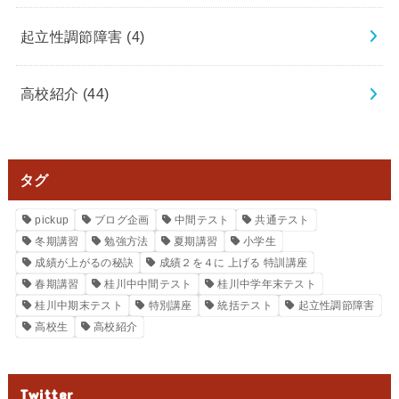
起立性調節障害
(4)
高校紹介
(44)
タグ
pickup
ブログ企画
中間テスト
共通テスト
冬期講習
勉強方法
夏期講習
小学生
成績が上がるの秘訣
成績２を４に 上げる 特訓講座
春期講習
桂川中中間テスト
桂川中学年末テスト
桂川中期末テスト
特別講座
統括テスト
起立性調節障害
高校生
高校紹介
Twitter