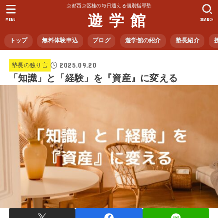
京都西京区桂の毎日通える個別指導塾
遊 学 館
MENU
SEARCH
トップ
無料体験申込
ブログ
遊学館の紹介
塾長紹介
2025.09.20
塾長の独り言
「知識」と「経験」を『資産』に変える