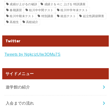
成績が上がるの秘訣
成績２を４に 上げる 特訓講座
春期講習
桂川中中間テスト
桂川中学年末テスト
桂川中期末テスト
特別講座
統括テスト
起立性調節障害
高校生
高校紹介
Twitter
Tweets by NgkcjzUIw3OMu7S
サイドメニュー
遊学館の紹介
入会までの流れ