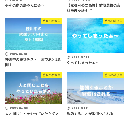
令和の虎の島やんに会う
【京都府公立高校】前期選抜の合
格発表を終えて
塾長の独り言
塾長の独り言
2026.06.01
2020.07.19
桂川中の統括テストⅠまであと1週
やってしまったぁ～
間！
塾長の独り言
塾長の独り言
2023.04.08
2022.09.11
人と同じことをやっていたらダメ
勉強することが習慣化される