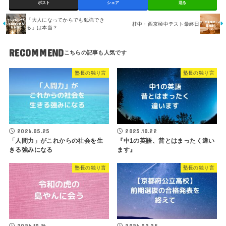
ポスト
シェア
送る
「大人になってからでも勉強でき
桂中・西京極中テスト最終日
る」は本当？
RECOMMEND
塾長の独り言
塾長の独り言
2026.05.25
2025.10.22
「人間力」がこれからの社会を生
『中1の英語、昔とはまったく違い
きる強みになる
ます』
塾長の独り言
塾長の独り言
2024.10.16
2026.02.25