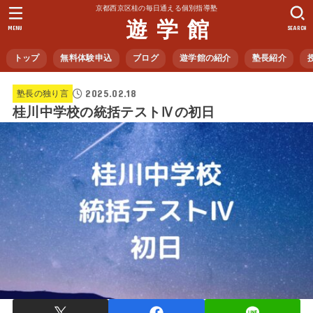
京都西京区桂の毎日通える個別指導塾
遊 学 館
MENU
SEARCH
トップ
無料体験申込
ブログ
遊学館の紹介
塾長紹介
2025.02.18
塾長の独り言
桂川中学校の統括テストⅣの初日