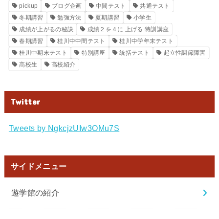
pickup
ブログ企画
中間テスト
共通テスト
冬期講習
勉強方法
夏期講習
小学生
成績が上がるの秘訣
成績２を４に 上げる 特訓講座
春期講習
桂川中中間テスト
桂川中学年末テスト
桂川中期末テスト
特別講座
統括テスト
起立性調節障害
高校生
高校紹介
Twitter
Tweets by NgkcjzUIw3OMu7S
サイドメニュー
遊学館の紹介