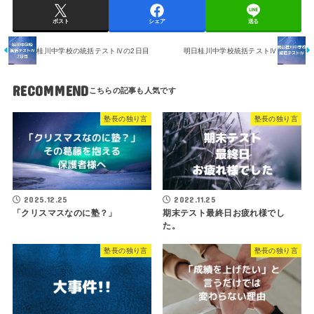
ポスト
シェア
送る
桂川中学校の統括テストⅣの2日目
明日桂川中学校統括テストⅣ
RECOMMEND
塾長の独り言
塾長の独り言
2025.12.25
2022.11.25
「クリスマスなのに塾？」
期末テスト最終日お疲れ様でし
た。
塾長の独り言
塾長の独り言