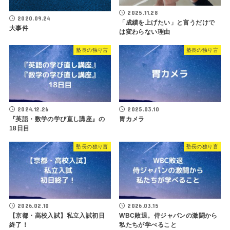
2025.11.28
2020.09.24
「成績を上げたい」と言うだけで
大事件
は変わらない理由
塾長の独り言
塾長の独り言
2024.12.26
2025.03.10
『英語・数学の学び直し講座』の
胃カメラ
18日目
塾長の独り言
塾長の独り言
2026.02.10
2026.03.15
【京都・高校入試】私立入試初日
WBC敗退。侍ジャパンの激闘から
終了！
私たちが学べること