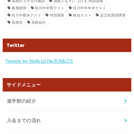
成績が上がるの秘訣
成績２を４に 上げる 特訓講座
春期講習
桂川中中間テスト
桂川中学年末テスト
桂川中期末テスト
特別講座
統括テスト
起立性調節障害
高校生
高校紹介
Twitter
Tweets by NgkcjzUIw3OMu7S
サイドメニュー
遊学館の紹介
入会までの流れ