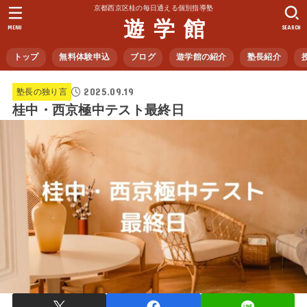
京都西京区桂の毎日通える個別指導塾
遊 学 館
MENU
SEARCH
トップ
無料体験申込
ブログ
遊学館の紹介
塾長紹介
2025.09.19
塾長の独り言
桂中・西京極中テスト最終日