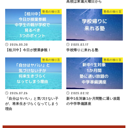
高校は来週火曜日から
塾長の独り言
塾長の独り言
2026.05.30
2025.03.17
【桂川中】今日が授業参観！
学校帰りに来れる塾
塾長の独り言
塾長の独り言
2026.07.26
2025.02.12
「自分はヤバい」と気づけない子
新中1生対象1か月間塾に通い放題
が、将来生きづらくなってしまう
の中学準備講座
理由