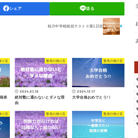
シェア
送る
桂川中学校統括テストⅡ第1日目
独り言
塾長の独り言
塾長の独り言
2024.03.18
2024.12.17
発表
絶対塾に通わないとダメな理
大学合格おめでとう!！
由
独り言
塾長の独り言
塾長の独り言