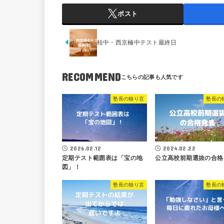
ポスト
桂中・西京極中テスト最終日
RECOMMEND
塾長の独り言
塾長の
2026.02.12
2024.02.22
定期テスト範囲表は「宝の地
公立高校前期選抜の合格
図」！
塾長の独り言
塾長の