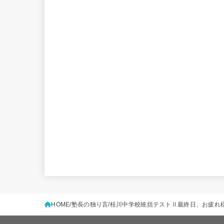
HOME
塾長の独り言
桂川中学校統括テストⅡ最終日、お疲れ