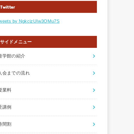
Twitter
weets by NgkcjzUIw3OMu7S
サイドメニュー
遊学館の紹介
入会までの流れ
授業料
受講例
時間割