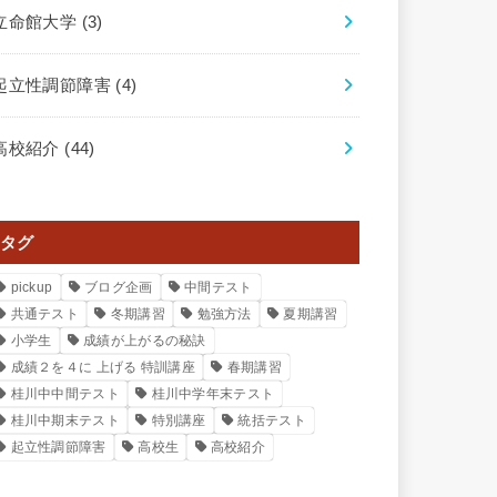
立命館大学
(3)
起立性調節障害
(4)
高校紹介
(44)
タグ
pickup
ブログ企画
中間テスト
共通テスト
冬期講習
勉強方法
夏期講習
小学生
成績が上がるの秘訣
成績２を４に 上げる 特訓講座
春期講習
桂川中中間テスト
桂川中学年末テスト
桂川中期末テスト
特別講座
統括テスト
起立性調節障害
高校生
高校紹介