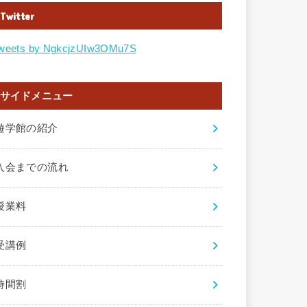
Twitter
weets by NgkcjzUIw3OMu7S
サイドメニュー
遊学館の紹介
入会までの流れ
授業料
受講例
時間割