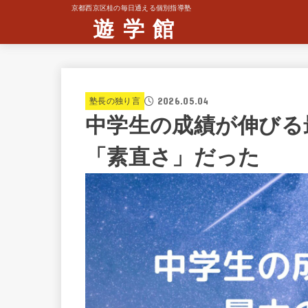
京都西京区桂の毎日通える個別指導塾
遊 学 館
2026.05.04
塾長の独り言
中学生の成績が伸びる
「素直さ」だった