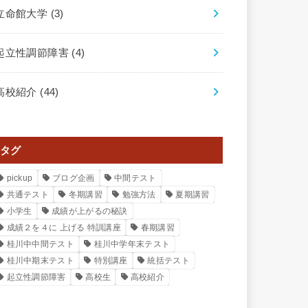
立命館大学
(3)
起立性調節障害
(4)
高校紹介
(44)
タグ
pickup
ブログ企画
中間テスト
共通テスト
冬期講習
勉強方法
夏期講習
小学生
成績が上がるの秘訣
成績２を４に 上げる 特訓講座
春期講習
桂川中中間テスト
桂川中学年末テスト
桂川中期末テスト
特別講座
統括テスト
起立性調節障害
高校生
高校紹介