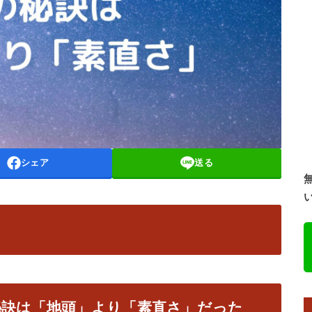
シェア
送る
秘訣は「地頭」より「素直さ」だった