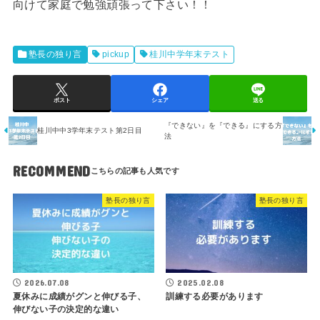
向けて家庭で勉強頑張って下さい！！
塾長の独り言
pickup
桂川中学年末テスト
ポスト
シェア
送る
『できない』を『できる』にする方
桂川中中3学年末テスト第2日目
法
RECOMMEND
塾長の独り言
塾長の独り言
2026.07.08
2025.02.08
夏休みに成績がグンと伸びる子、
訓練する必要があります
伸びない子の決定的な違い