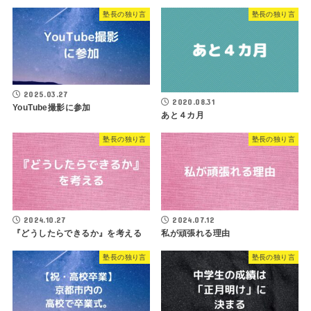
塾長の独り言
塾長の独り言
2025.03.27
2020.08.31
YouTube撮影に参加
あと４カ月
塾長の独り言
塾長の独り言
2024.10.27
2024.07.12
『どうしたらできるか』を考える
私が頑張れる理由
塾長の独り言
塾長の独り言