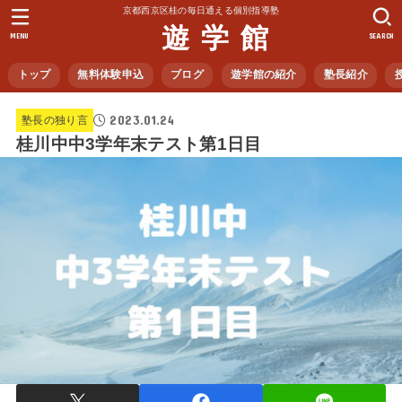
京都西京区桂の毎日通える個別指導塾
遊 学 館
MENU
SEARCH
トップ
無料体験申込
ブログ
遊学館の紹介
塾長紹介
2023.01.24
塾長の独り言
桂川中中3学年末テスト第1日目