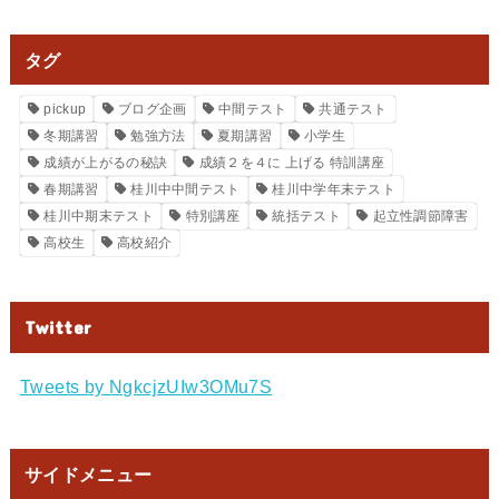
タグ
pickup
ブログ企画
中間テスト
共通テスト
冬期講習
勉強方法
夏期講習
小学生
成績が上がるの秘訣
成績２を４に 上げる 特訓講座
春期講習
桂川中中間テスト
桂川中学年末テスト
桂川中期末テスト
特別講座
統括テスト
起立性調節障害
高校生
高校紹介
Twitter
Tweets by NgkcjzUIw3OMu7S
サイドメニュー