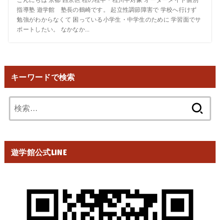
指導塾 遊学館 塾長の鶴崎です。 起立性調節障害で 学校へ行けず
勉強がわからなくて 困っている小学生・中学生のために 学習面でサ
ポートしたい。 なかなか...
キーワードで検索
検
索:
遊学館公式LINE