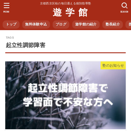
京都西京区桂の毎日通える個別指導塾
遊 学 館
MENU
SEARCH
トップ
無料体験申込
ブログ
遊学館の紹介
塾長紹介
起立性調節障害
塾のお知らせ