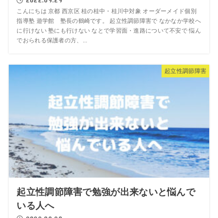
こんにちは 京都 西京区 桂の桂中・桂川中対象 オーダーメイド個別
指導塾 遊学館 塾長の鶴崎です。 起立性調節障害で なかなか学校へ
に行けない 塾にも行けない なとで学習面・進路について不安で 悩ん
でおられる保護者の方、...
起立性調節障害
起立性調節障害で勉強が出来ないと悩んで
いる人へ