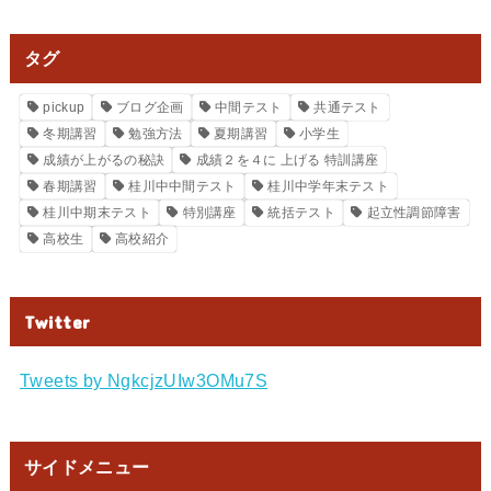
タグ
pickup
ブログ企画
中間テスト
共通テスト
冬期講習
勉強方法
夏期講習
小学生
成績が上がるの秘訣
成績２を４に 上げる 特訓講座
春期講習
桂川中中間テスト
桂川中学年末テスト
桂川中期末テスト
特別講座
統括テスト
起立性調節障害
高校生
高校紹介
Twitter
Tweets by NgkcjzUIw3OMu7S
サイドメニュー