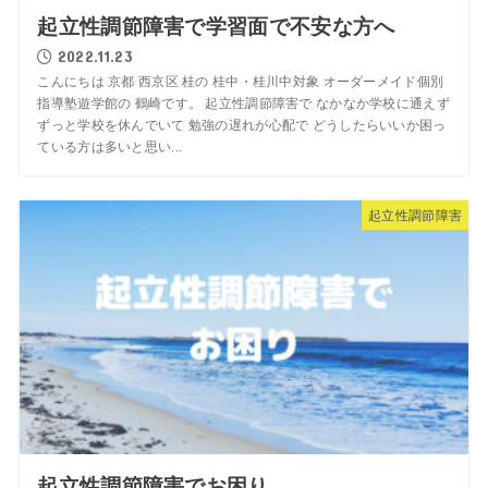
起立性調節障害で学習面で不安な方へ
2022.11.23
こんにちは 京都 西京区 桂の 桂中・桂川中対象 オーダーメイド個別
指導塾遊学館の 鶴崎です。 起立性調節障害で なかなか学校に通えず
ずっと学校を休んでいて 勉強の遅れが心配で どうしたらいいか困っ
ている方は多いと思い...
起立性調節障害
起立性調節障害でお困り