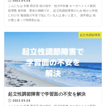
2022.09.28
こんにちは 京都 西京区 桂の桂中・桂川中対象 オーダーメイド個別
指導塾 遊学館 塾長の鶴崎です。 起立性調節障害のため 朝から学校
に行けず 勉強面の不安で悩んでいる人は 多いと思う。 遊学館は 他
の塾と違って時間割があ...
起立性調節障害
起立性調節障害で学習面の不安を解決
2022.09.28
こんにちは 京都 西京区 桂の桂中・桂川中対象 オーダーメイド個別