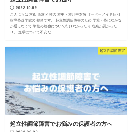
2022.10.02
こんにちは 京都 西京区 桂の 桂中・桂川中対象 オーダーメイド個別
指導塾遊学館の 鶴崎です。 起立性調節障害のため 学校・塾になかな
か通えなくて 学校の勉強について行けなかったり 成績が悪かった
り、 進学について不安だ...
起立性調節障害
起立性調節障害でお悩みの保護者の方へ
2022.09.29