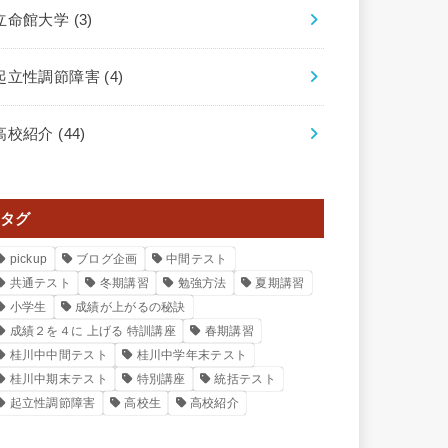
立命館大学
(3)
起立性調節障害
(4)
高校紹介
(44)
タグ
pickup
ブログ企画
中間テスト
共通テスト
冬期講習
勉強方法
夏期講習
小学生
成績が上がるの秘訣
成績２を４に 上げる 特訓講座
春期講習
桂川中中間テスト
桂川中学年末テスト
桂川中期末テスト
特別講座
統括テスト
起立性調節障害
高校生
高校紹介