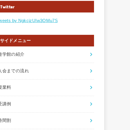
Twitter
weets by NgkcjzUIw3OMu7S
サイドメニュー
遊学館の紹介
入会までの流れ
授業料
受講例
時間割