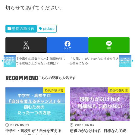
切らせてあげてください。
塾長の独り言
pickup
ポスト
シェア
送る
【中高生の親御さんへ】毎日勉強し
「人間力」がこれからの社会を生き
ても成績が上がらない理由は？
る強みになる
RECOMMEND
塾長の独り言
塾長の独り言
2026.05.21
2025.06.03
中学生・高校生が「自分を変える
想像力がなければ、目標なんて続