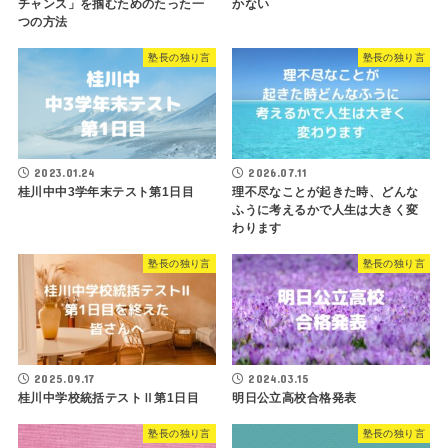
チャンス」を掴むためのたった一
かない
つの方法
塾長の独り言
塾長の独り言
2023.01.24
2026.07.11
桂川中中3学年末テスト第1日目
理不尽なことが起きた時、どんな
ふうに考えるかで人生は大きく変
わります
塾長の独り言
塾長の独り言
2025.09.17
2024.03.15
桂川中学校統括テストⅡ第1日目
明日公立高校合格発表
塾長の独り言
塾長の独り言