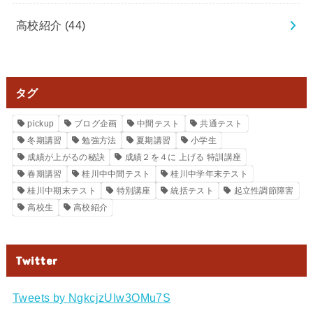
高校紹介
(44)
タグ
pickup
ブログ企画
中間テスト
共通テスト
冬期講習
勉強方法
夏期講習
小学生
成績が上がるの秘訣
成績２を４に 上げる 特訓講座
春期講習
桂川中中間テスト
桂川中学年末テスト
桂川中期末テスト
特別講座
統括テスト
起立性調節障害
高校生
高校紹介
Twitter
Tweets by NgkcjzUIw3OMu7S