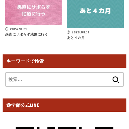
2024.10.21
2020.08.31
愚直にサボらず地道に行う
あと４カ月
キーワードで検索
検
索:
遊学館公式LINE