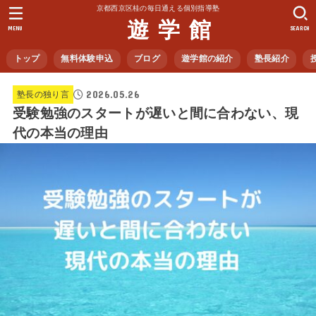
京都西京区桂の毎日通える個別指導塾
遊 学 館
MENU
SEARCH
トップ
無料体験申込
ブログ
遊学館の紹介
塾長紹介
2026.05.26
塾長の独り言
受験勉強のスタートが遅いと間に合わない、現
代の本当の理由