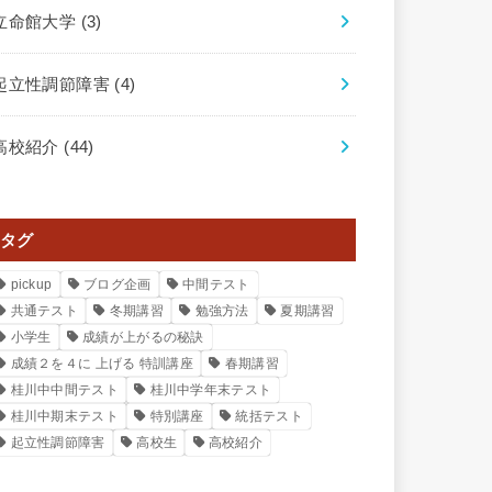
立命館大学
(3)
起立性調節障害
(4)
高校紹介
(44)
タグ
pickup
ブログ企画
中間テスト
共通テスト
冬期講習
勉強方法
夏期講習
小学生
成績が上がるの秘訣
成績２を４に 上げる 特訓講座
春期講習
桂川中中間テスト
桂川中学年末テスト
桂川中期末テスト
特別講座
統括テスト
起立性調節障害
高校生
高校紹介