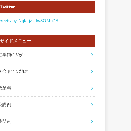
Twitter
weets by NgkcjzUIw3OMu7S
サイドメニュー
遊学館の紹介
入会までの流れ
授業料
受講例
時間割