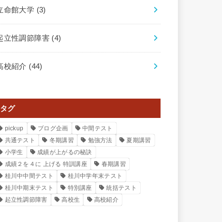
立命館大学
(3)
起立性調節障害
(4)
高校紹介
(44)
タグ
pickup
ブログ企画
中間テスト
共通テスト
冬期講習
勉強方法
夏期講習
小学生
成績が上がるの秘訣
成績２を４に 上げる 特訓講座
春期講習
桂川中中間テスト
桂川中学年末テスト
桂川中期末テスト
特別講座
統括テスト
起立性調節障害
高校生
高校紹介