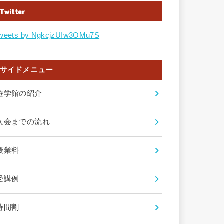
Twitter
weets by NgkcjzUIw3OMu7S
サイドメニュー
遊学館の紹介
入会までの流れ
授業料
受講例
時間割