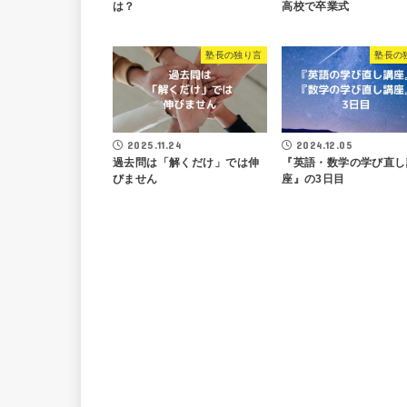
は？
高校で卒業式
塾長の独り言
塾長の
2025.11.24
2024.12.05
過去問は「解くだけ」では伸
『英語・数学の学び直し
びません
座』の3日目