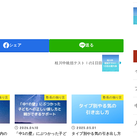
シェア
送る
桂川中統括テストⅠの1日目
独り言
塾長の独り言
塾長の独り言
2026.04.10
2025.05.01
内の
「中1の壁」にぶつかった子ど
タイプ別やる気の引き出し方