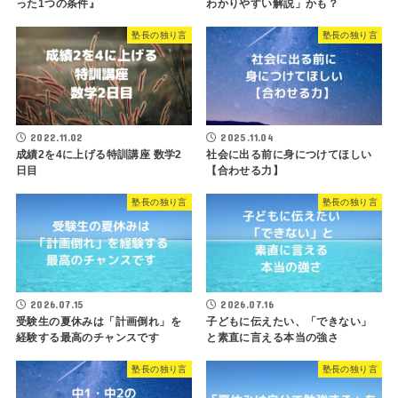
った1つの条件』
わかりやすい解説」かも？
塾長の独り言
塾長の独り言
2022.11.02
2025.11.04
成績2を4に上げる特訓講座 数学2
社会に出る前に身につけてほしい
日目
【合わせる力】
塾長の独り言
塾長の独り言
2026.07.15
2026.07.16
受験生の夏休みは「計画倒れ」を
子どもに伝えたい、「できない」
経験する最高のチャンスです
と素直に言える本当の強さ
塾長の独り言
塾長の独り言