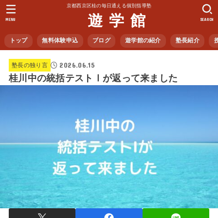
京都西京区桂の毎日通える個別指導塾
遊 学 館
MENU
SEARCH
トップ
無料体験申込
ブログ
遊学館の紹介
塾長紹介
2026.06.15
塾長の独り言
桂川中の統括テストⅠが返って来ました