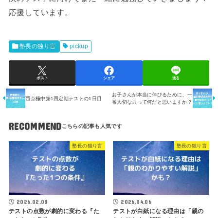
応援しています。
塾長の独り言
pickup
ポスト
シェア
送る
お子さんが本当に伸びるために、一
西京極中第1回定期テストの1日目
番大切な力って何だと思いますか？
RECOMMEND
塾長の独り言
塾長の独り言
2026.02.08
2026.04.06
テストの点数が劇的に変わる『た
テストが白紙になる理由は「親の