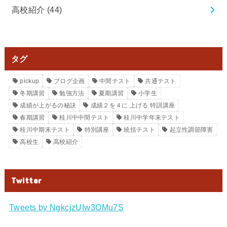
高校紹介
(44)
タグ
pickup
ブログ企画
中間テスト
共通テスト
冬期講習
勉強方法
夏期講習
小学生
成績が上がるの秘訣
成績２を４に 上げる 特訓講座
春期講習
桂川中中間テスト
桂川中学年末テスト
桂川中期末テスト
特別講座
統括テスト
起立性調節障害
高校生
高校紹介
Twitter
Tweets by NgkcjzUIw3OMu7S