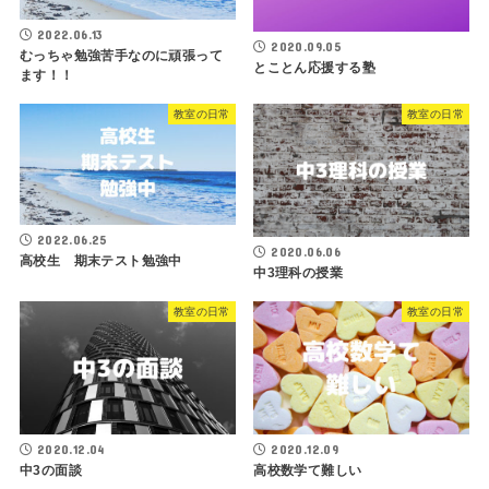
2022.06.13
2020.09.05
むっちゃ勉強苦手なのに頑張って
とことん応援する塾
ます！！
教室の日常
教室の日常
2022.06.25
2020.06.06
高校生 期末テスト勉強中
中3理科の授業
教室の日常
教室の日常
2020.12.04
2020.12.09
中3の面談
高校数学て難しい