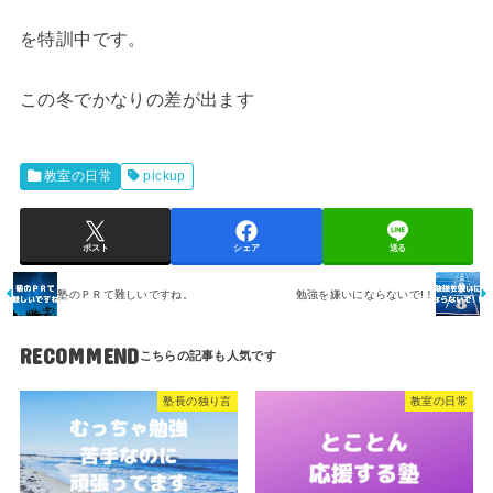
を特訓中です。
この冬でかなりの差が出ます
教室の日常
pickup
ポスト
シェア
送る
塾のＰＲて難しいですね。
勉強を嫌いにならないで!！
RECOMMEND
塾長の独り言
教室の日常