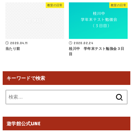
教室の日常
教室の日常
2020.04.11
2020.02.24
当たり前
桂川中 学年末テスト勉強会３日
目
キーワードで検索
検
索:
遊学館公式LINE