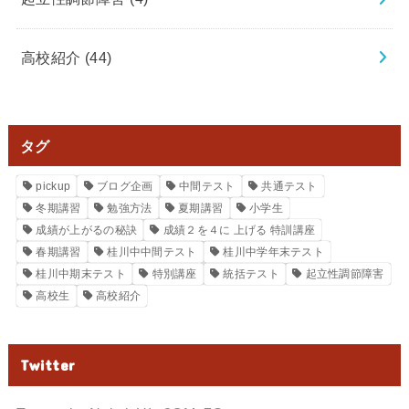
高校紹介
(44)
タグ
pickup
ブログ企画
中間テスト
共通テスト
冬期講習
勉強方法
夏期講習
小学生
成績が上がるの秘訣
成績２を４に 上げる 特訓講座
春期講習
桂川中中間テスト
桂川中学年末テスト
桂川中期末テスト
特別講座
統括テスト
起立性調節障害
高校生
高校紹介
Twitter