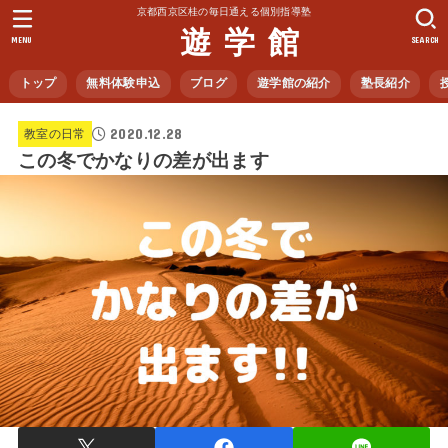
京都西京区桂の毎日通える個別指導塾
遊 学 館
MENU
SEARCH
トップ
無料体験申込
ブログ
遊学館の紹介
塾長紹介
2020.12.28
教室の日常
この冬でかなりの差が出ます