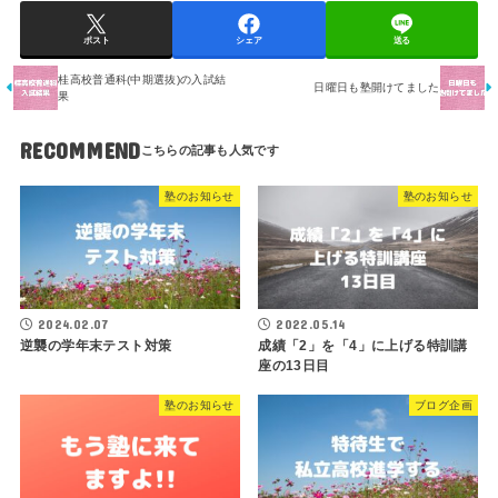
ポスト
シェア
送る
桂高校普通科(中期選抜)の入試結
日曜日も塾開けてました
果
RECOMMEND
塾のお知らせ
塾のお知らせ
2024.02.07
2022.05.14
逆襲の学年末テスト対策
成績「2」を「4」に上げる特訓講
座の13日目
塾のお知らせ
ブログ企画