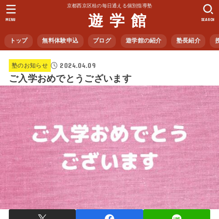
京都西京区桂の毎日通える個別指導塾
遊 学 館
MENU
SEARCH
トップ
無料体験申込
ブログ
遊学館の紹介
塾長紹介
2024.04.09
塾のお知らせ
ご入学おめでとうございます