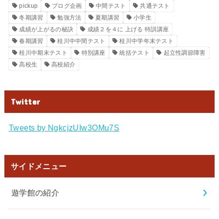
pickup
ブログ企画
中間テスト
共通テスト
冬期講習
勉強方法
夏期講習
小学生
成績が上がるの秘訣
成績２を４に 上げる 特訓講座
春期講習
桂川中中間テスト
桂川中学年末テスト
桂川中期末テスト
特別講座
統括テスト
起立性調節障害
高校生
高校紹介
Twitter
Tweets by NgkcjzUIw3OMu7S
サイドメニュー
遊学館の紹介