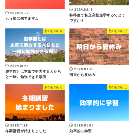
2024.02.16
2020.10.02
特待生で私立高校進学するてどう
もう塾に来てますよ
ですか？
塾のお知らせ
塾のお知らせ
2024.01.24
2020.07.31
遊学館とは本気で努力する人たち
明日から夏休み
と一緒に勉強できる場所
塾のお知らせ
塾のお知らせ
2020.11.28
2020.08.06
冬期講習が始まりました
効率的に学習