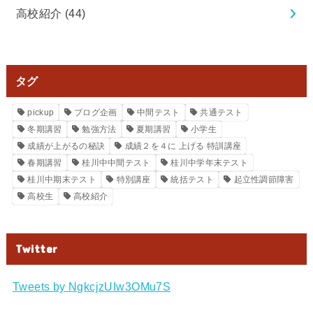
高校紹介
(44)
タグ
pickup
ブログ企画
中間テスト
共通テスト
冬期講習
勉強方法
夏期講習
小学生
成績が上がるの秘訣
成績２を４に 上げる 特訓講座
春期講習
桂川中中間テスト
桂川中学年末テスト
桂川中期末テスト
特別講座
統括テスト
起立性調節障害
高校生
高校紹介
Twitter
Tweets by NgkcjzUIw3OMu7S