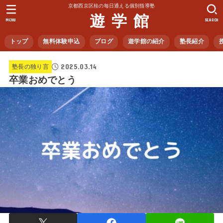
京都西京区桂の毎日通える個別指導塾
遊 学 館
MENU
SEARCH
トップ
無料体験申込
ブログ
遊学館の紹介
塾長紹介
2025.03.14
塾長の独り言
卒業おめでとう