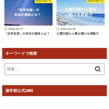
塾長の独り言
塾長の独り言
2026.04.17
2024.05.18
「自学自習」の本当の意味とは？
土曜日朝から塾を開ける原動力
キーワードで検索
検
索:
遊学館公式LINE