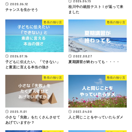
2026.06.15
2020.06.12
桂川中の統括テストⅠが返って来
チャンスを生かそう
ました
塾長の独り言
塾長の独り言
2026.07.16
2022.08.27
子どもに伝えたい、「できない」
夏期講習が終わっても・・・・
と素直に言える本当の強さ
塾長の独り言
塾長の独り言
2025.11.01
2023.04.08
小さな「失敗」をたくさんさせて
人と同じことをやっていたらダメ
あげていますか？