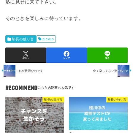
塾に見せに来て下さい。
そのときを楽しみに待っています。
塾長の独り言
pickup
ポスト
シェア
送る
これが普通なのです
全く楽しくない塾
RECOMMEND
塾長の独り言
塾長の独り言