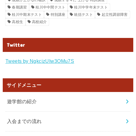
成績が上がるの秘訣
成績２を４に 上げる 特訓講座
春期講習
桂川中中間テスト
桂川中学年末テスト
桂川中期末テスト
特別講座
統括テスト
起立性調節障害
高校生
高校紹介
Twitter
Tweets by NgkcjzUIw3OMu7S
サイドメニュー
遊学館の紹介
入会までの流れ