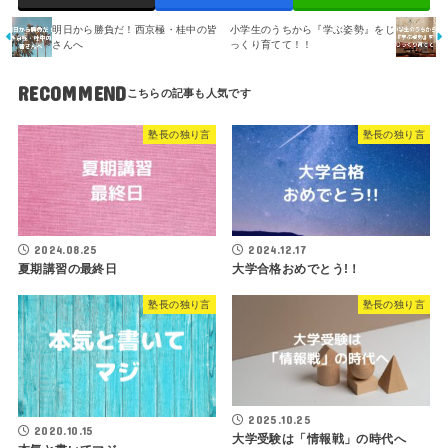
明日から勝負だ！西京極・桂中の皆
小学生のうちから『学ぶ姿勢』をじ
さんへ
っくり育てて！！
RECOMMEND
塾長の独り言
塾長の独り言
2024.08.25
2024.12.17
夏期講習の最終日
大学合格おめでとう!！
塾長の独り言
塾長の独り言
2025.10.25
2020.10.15
大学受験は「情報戦」の時代へ