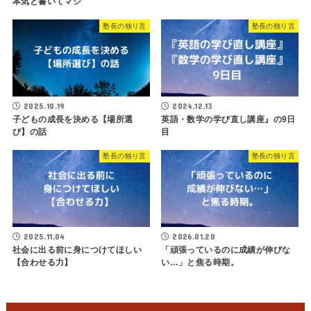
本気と書いてマジ
塾長の独り言
塾長の独り言
2025.10.19
2024.12.13
子どもの成長を決める【場所選
英語・数学の学び直し講座』の9日
び】の話
目
塾長の独り言
塾長の独り言
2025.11.04
2026.01.20
社会に出る前に身につけてほしい
「頑張っているのに成績が伸びな
【合わせる力】
い…」と焦る時期。