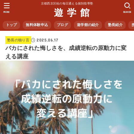
京都西京区桂の毎日通える個別指導塾
遊 学 館
MENU
SEARCH
トップ
無料体験申込
ブログ
遊学館の紹介
塾長紹介
2025.06.17
塾長の独り言
バカにされた悔しさを、成績逆転の原動力に変
える講座