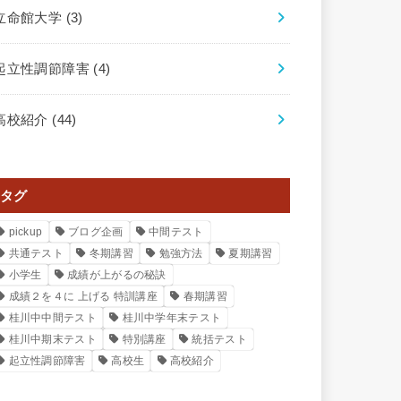
立命館大学
(3)
起立性調節障害
(4)
高校紹介
(44)
タグ
pickup
ブログ企画
中間テスト
共通テスト
冬期講習
勉強方法
夏期講習
小学生
成績が上がるの秘訣
成績２を４に 上げる 特訓講座
春期講習
桂川中中間テスト
桂川中学年末テスト
桂川中期末テスト
特別講座
統括テスト
起立性調節障害
高校生
高校紹介