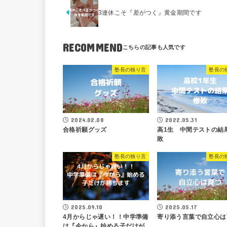
3連休こそ『差がつく』黄金期間です
RECOMMEND
塾長の独り言
塾長の
2024.02.08
2022.05.31
合格祈願グッズ
高1生 中間テストの結
敗
塾長の独り言
塾長の
2025.09.10
2025.05.17
4月からじゃ遅い！！中学準備
寄り添う言葉で自立心は
は『今から』始める子だけが