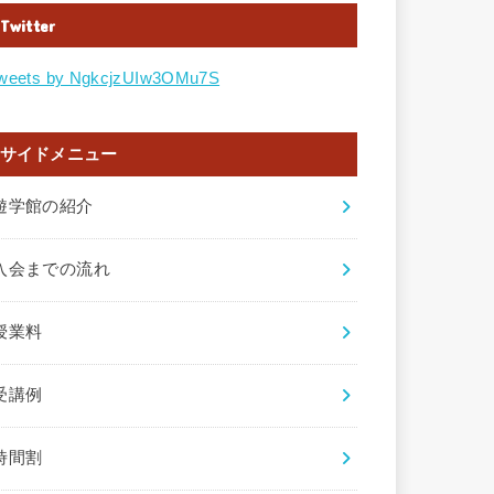
Twitter
weets by NgkcjzUIw3OMu7S
サイドメニュー
遊学館の紹介
入会までの流れ
授業料
受講例
時間割