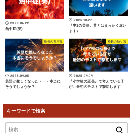
2025.10.22
2020.06.22
『中1の英語、昔とはまったく違い
熱中症(笑)
ます』
塾長の独り言
塾長の独り言
2025.09.05
2025.09.09
英語が難しくなった・・・本当に
『小学校の延長』で考えている子
そうでしょうか？
が、最初のテストで撃沈します
キーワードで検索
検