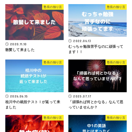
塾長の独り言
塾長の独り言
2022.06.13
2020.11.10
むっちゃ勉強苦手なのに頑張って
散髪して来ました
ます！！
塾長の独り言
塾長の独り言
2026.06.15
2025.07.17
桂川中の統括テストⅠが返って来
「頑張れば何とかなる」なんて思
ました
っていませんか？
塾長の独り言
塾長の独り言