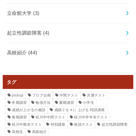
立命館大学
(3)
起立性調節障害
(4)
高校紹介
(44)
タグ
pickup
ブログ企画
中間テスト
共通テスト
冬期講習
勉強方法
夏期講習
小学生
成績が上がるの秘訣
成績２を４に 上げる 特訓講座
春期講習
桂川中中間テスト
桂川中学年末テスト
桂川中期末テスト
特別講座
統括テスト
起立性調節障害
高校生
高校紹介