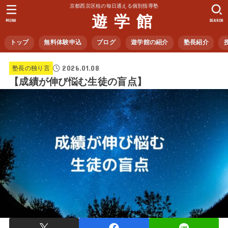
京都西京区桂の毎日通える個別指導塾
遊 学 館
MENU
SEARCH
トップ
無料体験申込
ブログ
遊学館の紹介
塾長紹介
2026.01.08
塾長の独り言
【成績が伸び悩む生徒の盲点】