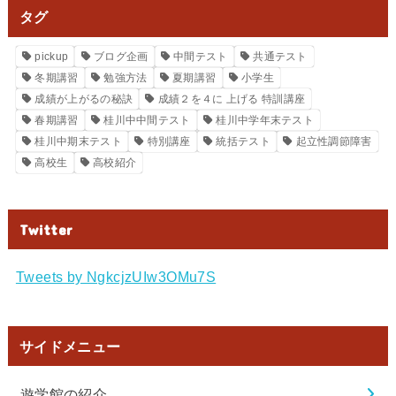
タグ
pickup
ブログ企画
中間テスト
共通テスト
冬期講習
勉強方法
夏期講習
小学生
成績が上がるの秘訣
成績２を４に 上げる 特訓講座
春期講習
桂川中中間テスト
桂川中学年末テスト
桂川中期末テスト
特別講座
統括テスト
起立性調節障害
高校生
高校紹介
Twitter
Tweets by NgkcjzUIw3OMu7S
サイドメニュー
遊学館の紹介