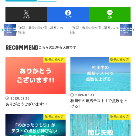
ポスト
シェア
送る
『英語・数学の学び直し講座』の
『英語・数学の学び直し講座』の8
10日目
日目
RECOMMEND
塾長の独り言
塾長の独り言
2026.05.31
2020.09.30
桂川中の統括テストⅠで点数を上
ありがとうございます!！
げる！
塾長の独り言
塾長の独り言