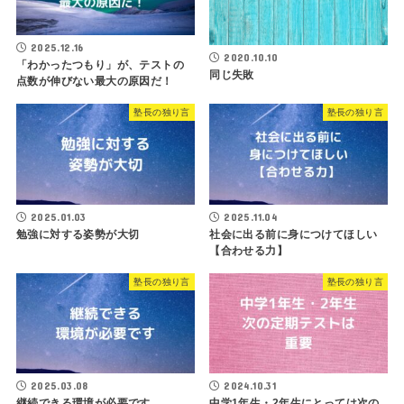
2025.12.16
2020.10.10
「わかったつもり」が、テストの
同じ失敗
点数が伸びない最大の原因だ！
塾長の独り言
塾長の独り言
2025.01.03
2025.11.04
勉強に対する姿勢が大切
社会に出る前に身につけてほしい
【合わせる力】
塾長の独り言
塾長の独り言
2025.03.08
2024.10.31
継続できる環境が必要です
中学1年生・2年生にとっては次の