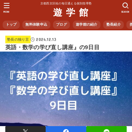
京都西京区桂の毎日通える個別指導塾
遊 学 館
MENU
SEARCH
トップ
無料体験申込
ブログ
遊学館の紹介
塾長紹介
2024.12.13
塾長の独り言
英語・数学の学び直し講座』の9日目