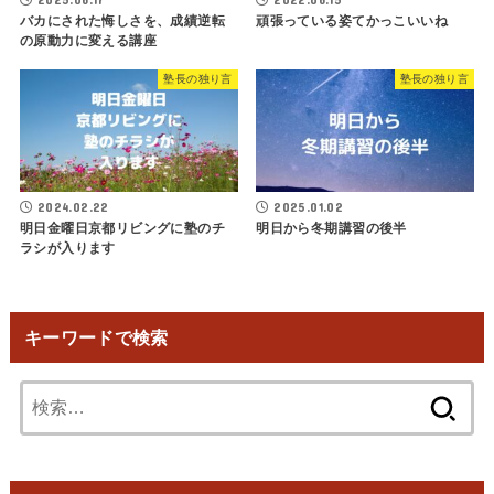
バカにされた悔しさを、成績逆転
頑張っている姿てかっこいいね
の原動力に変える講座
塾長の独り言
塾長の独り言
2024.02.22
2025.01.02
明日金曜日京都リビングに塾のチ
明日から冬期講習の後半
ラシが入ります
キーワードで検索
検
索: