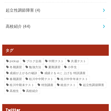
起立性調節障害
(4)
高校紹介
(44)
タグ
pickup
ブログ企画
中間テスト
共通テスト
冬期講習
勉強方法
夏期講習
小学生
成績が上がるの秘訣
成績２を４に 上げる 特訓講座
春期講習
桂川中中間テスト
桂川中学年末テスト
桂川中期末テスト
特別講座
統括テスト
起立性調節障害
高校生
高校紹介
Twitter