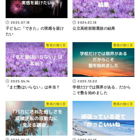
2025.07.18
2024.03.18
子どもに「できた」の実感を届け
公立高校前期選抜の結果
たい
塾長の独り言
塾長の独り言
2025.06.14
2025.10.02
「まだ塾はいらない」は本当？
学校だけでは限界がある、だから
こそ塾を始めました
塾長の独り言
塾長の独り言
2025.06.17
2022.06.15