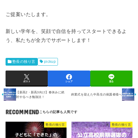
ご提案いたします。
新しい学年を、笑顔で自信を持ってスタートできるよ
う、私たちが全力でサポートします！
塾長の独り言
pickup
ポスト
シェア
送る
【新高2・新高3向け】春休みに絶
終業式を迎えた中高生の保護者様へ
対やるべき勉強法！
RECOMMEND
塾長の独り言
塾長の独り言