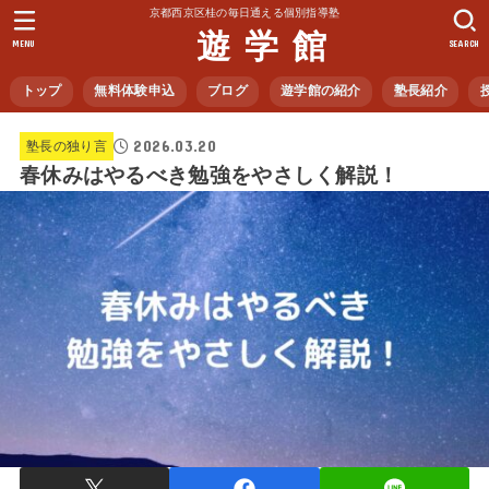
京都西京区桂の毎日通える個別指導塾
遊 学 館
MENU
SEARCH
トップ
無料体験申込
ブログ
遊学館の紹介
塾長紹介
2026.03.20
塾長の独り言
春休みはやるべき勉強をやさしく解説！