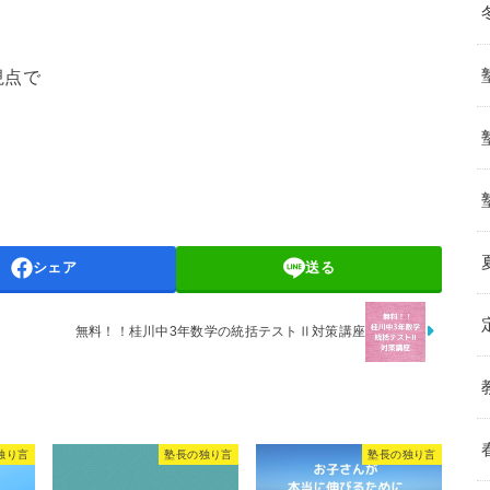
視点で
シェア
送る
無料！！桂川中3年数学の統括テストⅡ対策講座
独り言
塾長の独り言
塾長の独り言