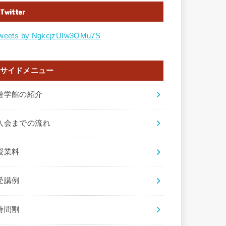
Twitter
weets by NgkcjzUIw3OMu7S
サイドメニュー
遊学館の紹介
入会までの流れ
授業料
受講例
時間割