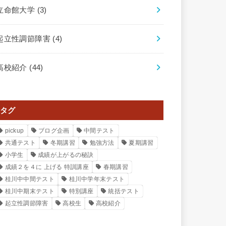
立命館大学
(3)
起立性調節障害
(4)
高校紹介
(44)
タグ
pickup
ブログ企画
中間テスト
共通テスト
冬期講習
勉強方法
夏期講習
小学生
成績が上がるの秘訣
成績２を４に 上げる 特訓講座
春期講習
桂川中中間テスト
桂川中学年末テスト
桂川中期末テスト
特別講座
統括テスト
起立性調節障害
高校生
高校紹介