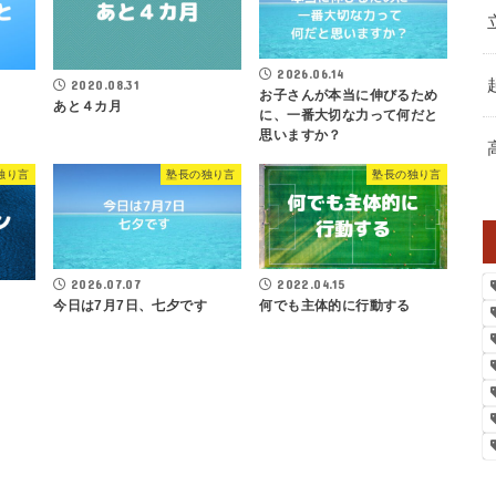
2026.06.14
2020.08.31
お子さんが本当に伸びるため
あと４カ月
に、一番大切な力って何だと
思いますか？
独り言
塾長の独り言
塾長の独り言
2026.07.07
2022.04.15
今日は7月7日、七夕です
何でも主体的に行動する