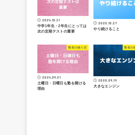
2024.10.31
2020.10.27
中学1年生・2年生にとっては
やり続けること
次の定期テストの重要
塾長の独り言
塾長の
2024.09.21
2020.09.19
土曜日・日曜日も塾を開ける
大きなエンジン
理由