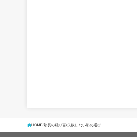
HOME
塾長の独り言
失敗しない塾の選び