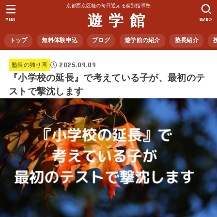
京都西京区桂の毎日通える個別指導塾
遊 学 館
MENU
SEARCH
トップ
無料体験申込
ブログ
遊学館の紹介
塾長紹介
2025.09.09
塾長の独り言
『小学校の延長』で考えている子が、最初のテ
ストで撃沈します