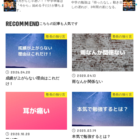
4月からじゃ遅い！！中学準備は
中学の勉強は『待ったなし』動き出
『今から』始める子だけが勝ちま
しの遅れが、3年間の差になる。
す。
RECOMMEND
塾長の独り言
塾長の独り言
2026.04.20
2020.04.13
成績が上がらない理由はこれだ
雨なんか関係ない
け！
塾長の独り言
塾長の独り言
2025.03.19
2020.10.20
本気で勉強するとは？