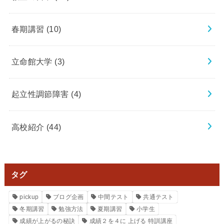
春期講習
(10)
立命館大学
(3)
起立性調節障害
(4)
高校紹介
(44)
タグ
pickup
ブログ企画
中間テスト
共通テスト
冬期講習
勉強方法
夏期講習
小学生
成績が上がるの秘訣
成績２を４に 上げる 特訓講座