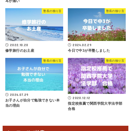
耳が痛い
塾長の独り言
塾長の独り言
2022.10.20
2024.02.29
修学旅行のお土産
今日で中3が卒塾しました
塾長の独り言
塾長の独り言
2026.07.29
2020.12.12
お子さんが自分で勉強できない本
指定校推薦で関西学院大学法学部
当の理由
合格