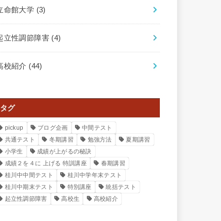
立命館大学
(3)
起立性調節障害
(4)
高校紹介
(44)
タグ
pickup
ブログ企画
中間テスト
共通テスト
冬期講習
勉強方法
夏期講習
小学生
成績が上がるの秘訣
成績２を４に 上げる 特訓講座
春期講習
桂川中中間テスト
桂川中学年末テスト
桂川中期末テスト
特別講座
統括テスト
起立性調節障害
高校生
高校紹介