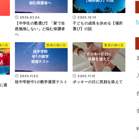
2026.03.26
2025.10.19
T
【中学生の塾選び】「家で全
子どもの成長を決める【場所
然勉強しない」と悩む保護者
選び】の話
へ
独り言
塾長の独り言
塾長の独り言
2024.11.25
2025.11.12
桂中学校中1の数学復習テスト
ポッキーの日に笑顔を添えて
に過