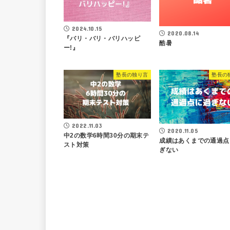
2024.10.15
2020.08.14
『バリ・バリ・バリハッピ
酷暑
ー!』
塾長の独り言
塾長の
2022.11.03
2020.11.05
中2の数学6時間30分の期末テ
成績はあくまでの通過点
スト対策
ぎない