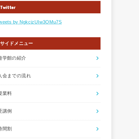
Twitter
weets by NgkcjzUIw3OMu7S
サイドメニュー
遊学館の紹介
入会までの流れ
授業料
受講例
時間割