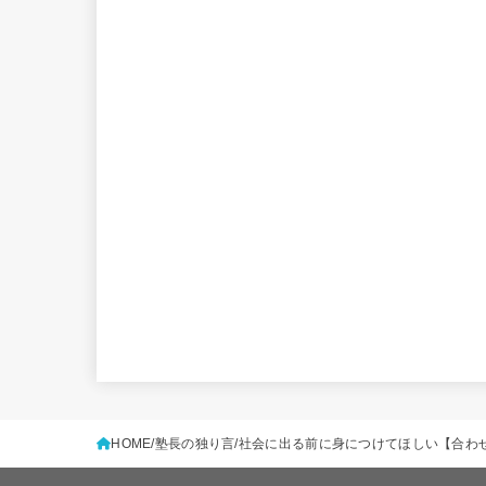
HOME
塾長の独り言
社会に出る前に身につけてほしい【合わ