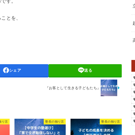
歩です。
ることを、
。
シェア
送る
『お客として生きる子どもたち』
独り言
塾長の独り言
塾長の独り言