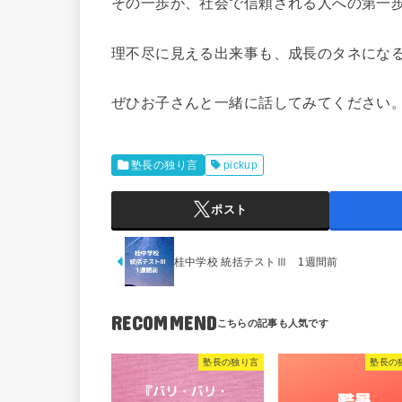
その一歩が、社会で信頼される人への第一
理不尽に見える出来事も、成長のタネにな
ぜひお子さんと一緒に話してみてください
塾長の独り言
pickup
ポスト
桂中学校 統括テストⅢ 1週間前
RECOMMEND
塾長の独り言
塾長の