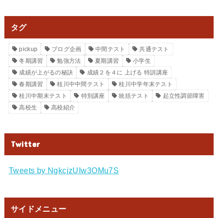
タグ
pickup
ブログ企画
中間テスト
共通テスト
冬期講習
勉強方法
夏期講習
小学生
成績が上がるの秘訣
成績２を４に 上げる 特訓講座
春期講習
桂川中中間テスト
桂川中学年末テスト
桂川中期末テスト
特別講座
統括テスト
起立性調節障害
高校生
高校紹介
Twitter
Tweets by NgkcjzUIw3OMu7S
サイドメニュー