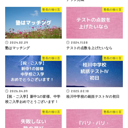
塾長の独り言
塾長の独り言
2024.02.29
2024.11.08
塾はマッチング
テストの点数を上げたいなら
塾長の独り言
塾長の独り言
2026.04.09
2025.02.18
【祝・ご入学】新中1の皆様、中学
桂川中学校の統括テストⅣの初日
校ご入学おめでとうございます！
塾長の独り言
塾長の独り言