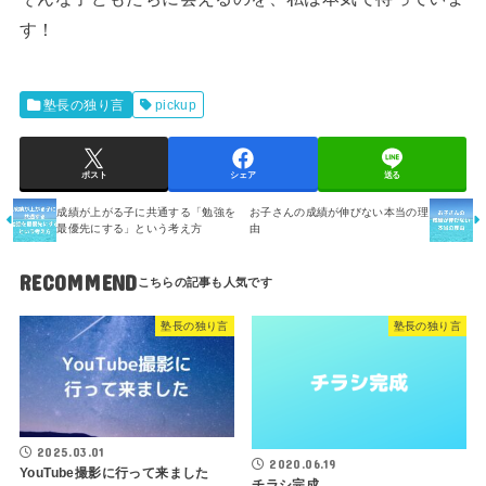
す！
塾長の独り言
pickup
ポスト
シェア
送る
成績が上がる子に共通する「勉強を
お子さんの成績が伸びない本当の理
最優先にする」という考え方
由
RECOMMEND
塾長の独り言
塾長の独り言
2025.03.01
2020.06.19
YouTube撮影に行って来ました
チラシ完成