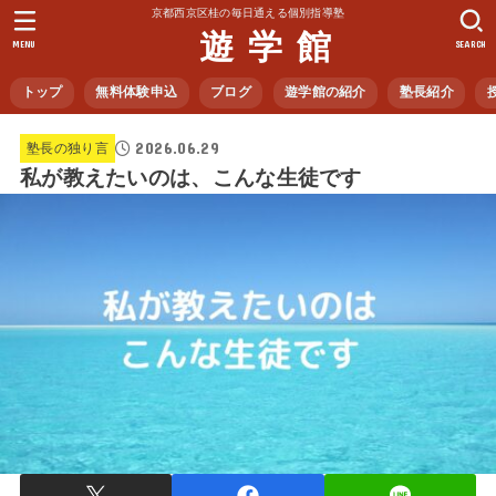
京都西京区桂の毎日通える個別指導塾
遊 学 館
MENU
SEARCH
トップ
無料体験申込
ブログ
遊学館の紹介
塾長紹介
2026.06.29
塾長の独り言
私が教えたいのは、こんな生徒です