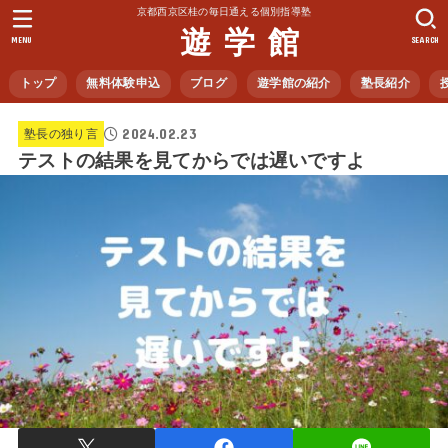
京都西京区桂の毎日通える個別指導塾
遊 学 館
MENU
SEARCH
トップ
無料体験申込
ブログ
遊学館の紹介
塾長紹介
2024.02.23
塾長の独り言
テストの結果を見てからでは遅いですよ