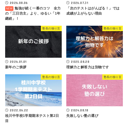
2026.08.06
2026.07.31
勉強が続く一番のコツ 全力
「次のテストはがんばる！」では
の「三日坊主」より、ゆるい「1年
成績が上がらない理由
継続」！
塾長の独り言
塾長の独り言
2026.01.01
2025.08.28
新年のご挨拶
理解力と解答力は別物です
塾長の独り言
塾長の独り言
2022.06.22
2024.08.18
桂川中学校1学期期末テスト第2日
失敗しない塾の選び
目