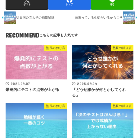
ポスト
シェア
送る
明日国公立大学の前期試験
頑張っている生徒がいるからこそ
RECOMMEND
塾長の独り言
塾長の独り言
2024.09.07
2025.09.04
爆発的にテストの点数が上がる
『どうせ誰かが何とかしてくれ
る』
塾長の独り言
塾長の独り言