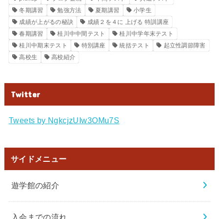
冬期講習
勉強方法
夏期講習
小学生
成績が上がるの秘訣
成績２を４に 上げる 特訓講座
春期講習
桂川中中間テスト
桂川中学年末テスト
桂川中期末テスト
特別講座
統括テスト
起立性調節障害
高校生
高校紹介
Twitter
Tweets by NgkcjzUIw3OMu7S
サイドメニュー
遊学館の紹介
入会までの流れ