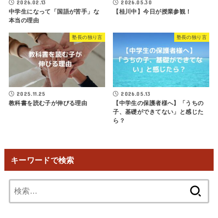
2026.02.13
2026.05.30
中学生になって「国語が苦手」な
【桂川中】今日が授業参観！
本当の理由
塾長の独り言
塾長の独り言
2025.11.25
2026.05.13
教科書を読む子が伸びる理由
【中学生の保護者様へ】「うちの
子、基礎ができてない」と感じた
ら？
キーワードで検索
検
索: