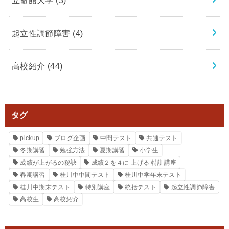
起立性調節障害
(4)
高校紹介
(44)
タグ
pickup
ブログ企画
中間テスト
共通テスト
冬期講習
勉強方法
夏期講習
小学生
成績が上がるの秘訣
成績２を４に 上げる 特訓講座
春期講習
桂川中中間テスト
桂川中学年末テスト
桂川中期末テスト
特別講座
統括テスト
起立性調節障害
高校生
高校紹介