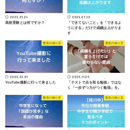
2025.01.24
2026.07.30
高校受験とは何ですか？
「できてないこと」を「できるよ
うにする」だけで成績は上がりま
す
塾長の独り言
塾長の独り言
2025.03.01
2025.11.29
YouTube撮影に行って来ました
「テストで点を取る勉強」ではな
く「一歩ずつ力がつく勉強」を。
塾長の独り言
塾長の独り言