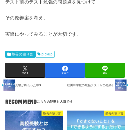
テスト前のテスト勉強の問題点を見つけて
その改善案を考え、
実際にやってみることが大切です。
塾長の独り言
pickup
ポスト
シェア
送る
受験が終わった中3
桂川中学校の統括テストⅣの最終日
RECOMMEND
塾長の独り言
塾長の独り言