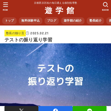
京都西京区桂の毎日通える個別指導塾
遊 学 館
MENU
SEARCH
トップ
無料体験申込
ブログ
遊学館の紹介
塾長紹介
2025.02.21
塾長の独り言
テストの振り返り学習