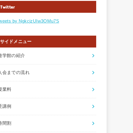
Twitter
weets by NgkcjzUIw3OMu7S
サイドメニュー
遊学館の紹介
入会までの流れ
授業料
受講例
時間割