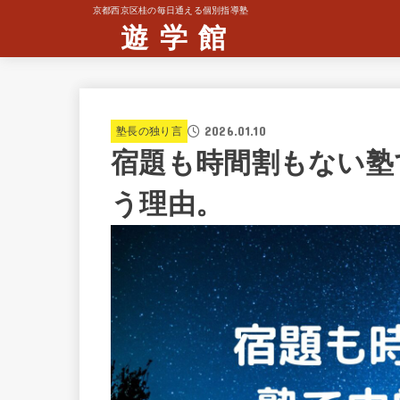
京都西京区桂の毎日通える個別指導塾
遊 学 館
2026.01.10
塾長の独り言
宿題も時間割もない塾
う理由。