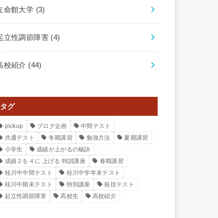
立命館大学
(3)
起立性調節障害
(4)
高校紹介
(44)
タグ
pickup
ブログ企画
中間テスト
共通テスト
冬期講習
勉強方法
夏期講習
小学生
成績が上がるの秘訣
成績２を４に 上げる 特訓講座
春期講習
桂川中中間テスト
桂川中学年末テスト
桂川中期末テスト
特別講座
統括テスト
起立性調節障害
高校生
高校紹介