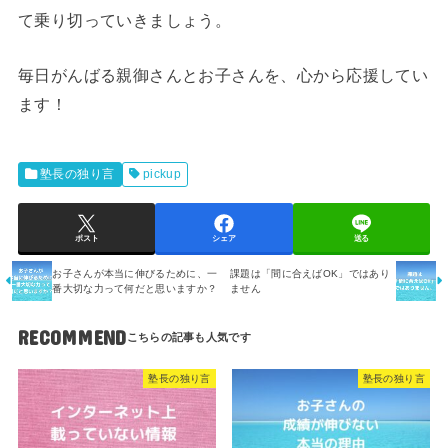
て乗り切っていきましょう。
毎日がんばる親御さんとお子さんを、心から応援してい
ます！
塾長の独り言
pickup
ポスト
シェア
送る
お子さんが本当に伸びるために、一
課題は「間に合えばOK」ではあり
番大切な力って何だと思いますか？
ません
RECOMMEND
塾長の独り言
塾長の独り言