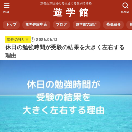
京都西京区桂の毎日通える個別指導塾
遊 学 館
MENU
SEARCH
トップ
無料体験申込
ブログ
遊学館の紹介
塾長紹介
2026.06.13
塾長の独り言
休日の勉強時間が受験の結果を大きく左右する
理由