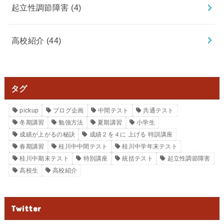
起立性調節障害
(4)
高校紹介
(44)
タグ
pickup
ブログ企画
中間テスト
共通テスト
冬期講習
勉強方法
夏期講習
小学生
成績が上がるの秘訣
成績２を４に 上げる 特訓講座
春期講習
桂川中中間テスト
桂川中学年末テスト
桂川中期末テスト
特別講座
統括テスト
起立性調節障害
高校生
高校紹介
Twitter