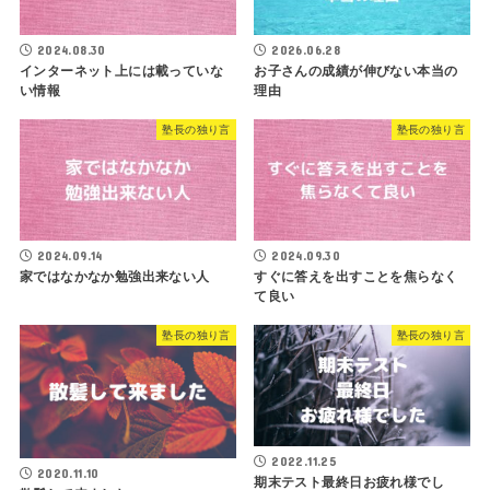
2024.08.30
2026.06.28
インターネット上には載っていな
お子さんの成績が伸びない本当の
い情報
理由
塾長の独り言
塾長の独り言
2024.09.14
2024.09.30
家ではなかなか勉強出来ない人
すぐに答えを出すことを焦らなく
て良い
塾長の独り言
塾長の独り言
2022.11.25
2020.11.10
期末テスト最終日お疲れ様でし