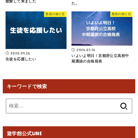
散髪して来ました
た。
塾長の独り言
塾長の独り言
2026.03.16
2020.09.26
いよいよ明日！京都府公立高校中
生徒を応援したい
期選抜の合格発表
キーワードで検索
検
索:
遊学館公式LINE