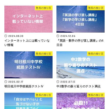
塾長の独り言
塾長の独り言
2024.08.30
2024.12.06
インターネット上には載っていな
『英語・数学の学び直し講座』の4
い情報
日目
塾長の独り言
塾長の独り言
2025.02.17
2022.07.13
明日桂川中学校統括テストⅣ
中2数学の振り返りのテスト満点
塾長の独り言
塾長の独り言