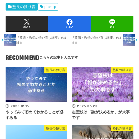
塾長の独り言
pickup
ポスト
シェア
送る
『英語・数学の学び直し講座』の4
『英語・数学の学び直し講座』の3
日目
日目
RECOMMEND
塾長の独り言
塾長の独り言
2025.01.15
2025.05.28
やってみて初めてわかることが必
志望校は「誰が決めるか」が大事
ずある
です
塾長の独り言
塾長の独り言