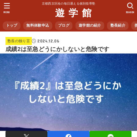
京都西京区桂の毎日通える個別指導塾
遊 学 館
MENU
SEARCH
トップ
無料体験申込
ブログ
遊学館の紹介
塾長紹介
2024.12.06
塾長の独り言
成績2は至急どうにかしないと危険です