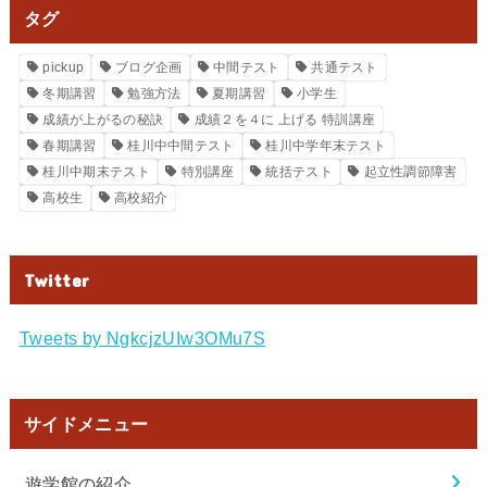
タグ
pickup
ブログ企画
中間テスト
共通テスト
冬期講習
勉強方法
夏期講習
小学生
成績が上がるの秘訣
成績２を４に 上げる 特訓講座
春期講習
桂川中中間テスト
桂川中学年末テスト
桂川中期末テスト
特別講座
統括テスト
起立性調節障害
高校生
高校紹介
Twitter
Tweets by NgkcjzUIw3OMu7S
サイドメニュー
遊学館の紹介