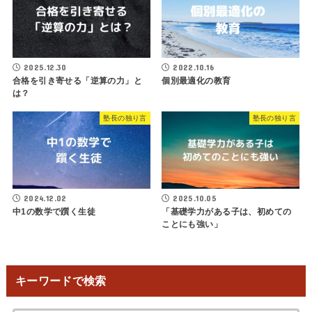
2025.12.30
2022.10.16
合格を引き寄せる「逆算の力」と
個別最適化の教育
は？
塾長の独り言
塾長の独り言
2024.12.02
2025.10.05
中1の数学で躓く生徒
「基礎学力がある子は、初めての
ことにも強い」
キーワードで検索