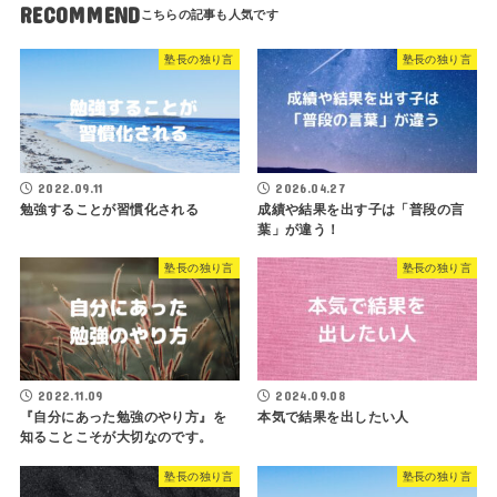
RECOMMEND
塾長の独り言
塾長の独り言
2022.09.11
2026.04.27
勉強することが習慣化される
成績や結果を出す子は「普段の言
葉」が違う！
塾長の独り言
塾長の独り言
2022.11.09
2024.09.08
『自分にあった勉強のやり方』を
本気で結果を出したい人
知ることこそが大切なのです。
塾長の独り言
塾長の独り言