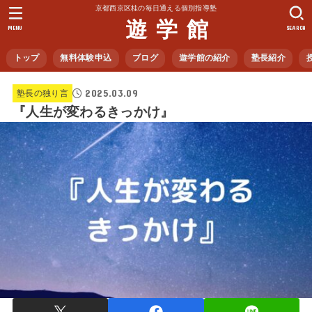
京都西京区桂の毎日通える個別指導塾
遊 学 館
MENU
SEARCH
トップ
無料体験申込
ブログ
遊学館の紹介
塾長紹介
2025.03.09
塾長の独り言
『人生が変わるきっかけ』