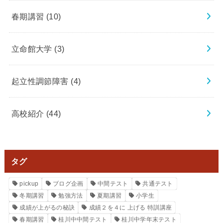
春期講習
(10)
立命館大学
(3)
起立性調節障害
(4)
高校紹介
(44)
タグ
pickup
ブログ企画
中間テスト
共通テスト
冬期講習
勉強方法
夏期講習
小学生
成績が上がるの秘訣
成績２を４に 上げる 特訓講座
春期講習
桂川中中間テスト
桂川中学年末テスト